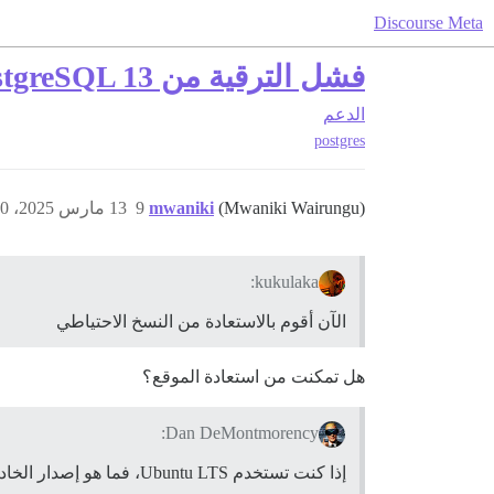
Discourse Meta
فشل الترقية من PostgreSQL 13 إلى 15 - مما يعني حاليًا عدم توفر المنتدى
الدعم
postgres
(Mwaniki Wairungu)
mwaniki
9
13 مارس 2025، 11:00ص
kukulaka:
الآن أقوم بالاستعادة من النسخ الاحتياطي
هل تمكنت من استعادة الموقع؟
Dan DeMontmorency:
إذا كنت تستخدم Ubuntu LTS، فما هو إصدار الخادم الخاص بك؟