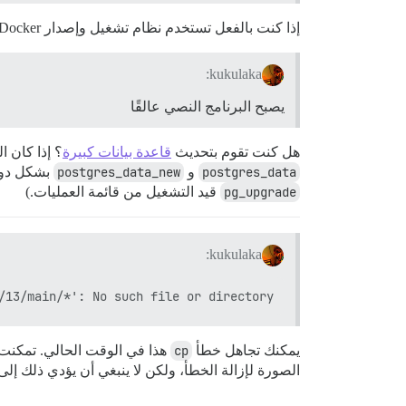
إذا كنت بالفعل تستخدم نظام تشغيل وإصدار Docker قديمين، فإنني أوصي بتحديث كليهما
kukulaka:
يصبح البرنامج النصي عالقًا
هل كنت تقوم بتحديث
قاعدة بيانات كبيرة
؟ إذا كان ا
postgres_data
و
postgres_data_new
بشكل دور
pg_upgrade
قيد التشغيل من قائمة العمليات.)
kukulaka:
/13/main/*': No such file or directory

يمكنك تجاهل خطأ
cp
هذا في الوقت الحالي. تمكن
الصورة لإزالة الخطأ، ولكن لا ينبغي أن يؤدي ذلك إلى كسر تحديثات 