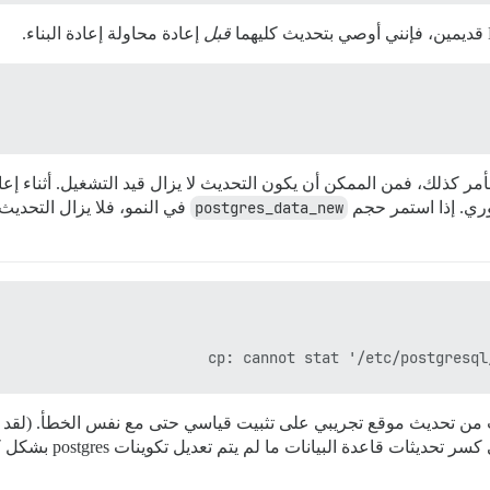
قبل
إعادة محاولة إعادة البناء.
لأمر كذلك، فمن الممكن أن يكون التحديث لا يزال قيد التشغيل. أثناء إعا
ي. إذا استمر حجم
postgres_data_new
في النمو، فلا يزال التحديث ق
cp: cannot stat '/etc/postgresql
ت من تحديث موقع تجريبي على تثبيت قياسي حتى مع نفس الخطأ. (لق
قاعدة البيانات ما لم يتم تعديل تكوينات postgres بشكل كبير مسبقًا.)