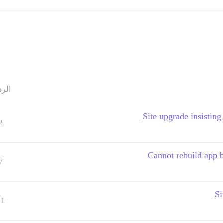
الرد
Site upgrade insistin
2
Cannot rebuild a
7
Si
11