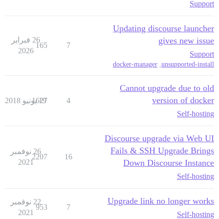
Support
Updating discourse launcher
gives new issue
26 فبراير
165
7
2026
Support
docker-manager
,
unsupported-install
Cannot upgrade due to old
version of docker
4
19 يونيو 2018
1627
Self-hosting
Discourse upgrade via Web UI
Fails & SSH Upgrade Brings
26 نوفمبر
2207
16
2021
Down Discourse Instance
Self-hosting
Upgrade link no longer works
22 نوفمبر
953
7
2021
Self-hosting