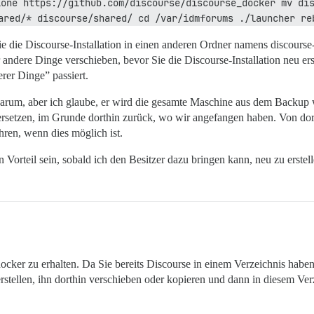
one https://github.com/discourse/discourse_docker mv dis
ared/* discourse/shared/ cd /var/idmforums ./launcher re
e die Discourse-Installation in einen anderen Ordner namens discourse
ndere Dinge verschieben, bevor Sie die Discourse-Installation neu erstel
rer Dinge” passiert.
 darum, aber ich glaube, er wird die gesamte Maschine aus dem Backup 
ersetzen, im Grunde dorthin zurück, wo wir angefangen haben. Von dort
ren, wenn dies möglich ist.
on Vorteil sein, sobald ich den Besitzer dazu bringen kann, neu zu erstell
ker zu erhalten. Da Sie bereits Discourse in einem Verzeichnis haben,
stellen, ihn dorthin verschieben oder kopieren und dann in diesem Verz