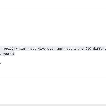
 'origin/main' have diverged, and have 1 and 210 differe
o yours)
.