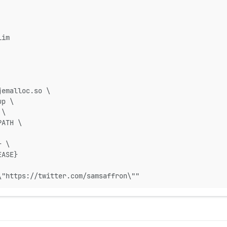
lim
jemalloc.so \
up \
 \
PATH \
} \
EASE}
\"https://twitter.com/samsaffron\""