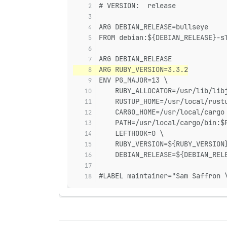
# VERSION:  release
ARG DEBIAN_RELEASE=bullseye
FROM debian:${DEBIAN_RELEASE}-s
ARG DEBIAN_RELEASE
ARG RUBY_VERSION=3.3.2
ENV PG_MAJOR=13 \
    RUBY_ALLOCATOR=/usr/lib/lib
    RUSTUP_HOME=/usr/local/rust
    CARGO_HOME=/usr/local/cargo
    PATH=/usr/local/cargo/bin:$
    LEFTHOOK=0 \
    RUBY_VERSION=${RUBY_VERSION
    DEBIAN_RELEASE=${DEBIAN_REL
#LABEL maintainer="Sam Saffron 