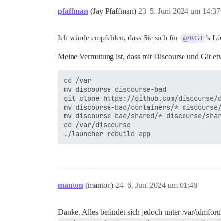
pfaffman
(Jay Pfaffman)
23
5. Juni 2024 um 14:37
Ich würde empfehlen, dass Sie sich für
’s L
@RGJ
Meine Vermutung ist, dass mit Discourse und Git et
cd /var

mv discourse discourse-bad

git clone https://github.com/discourse/d
mv discourse-bad/containers/* discourse/
mv discourse-bad/shared/* discourse/shar
cd /var/discourse

manton
(manton)
24
6. Juni 2024 um 01:48
Danke. Alles befindet sich jedoch unter /var/idmfor