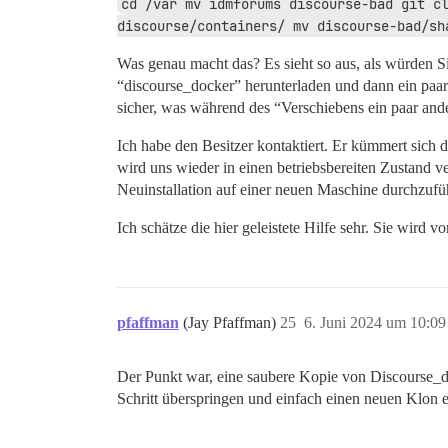
cd /var mv idmforums discourse-bad git cl
discourse/containers/ mv discourse-bad/sh
Was genau macht das? Es sieht so aus, als würden Si
“discourse_docker” herunterladen und dann ein paar a
sicher, was während des “Verschiebens ein paar ande
Ich habe den Besitzer kontaktiert. Er kümmert sich
wird uns wieder in einen betriebsbereiten Zustand v
Neuinstallation auf einer neuen Maschine durchzufüh
Ich schätze die hier geleistete Hilfe sehr. Sie wird v
pfaffman
(Jay Pfaffman)
25
6. Juni 2024 um 10:09
Der Punkt war, eine saubere Kopie von Discourse_doc
Schritt überspringen und einfach einen neuen Klon er