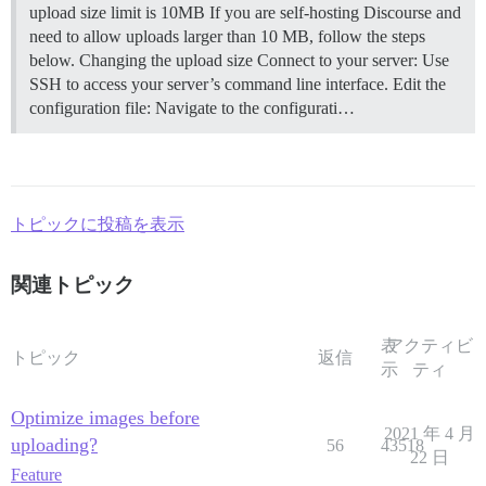
upload size limit is 10MB If you are self-hosting Discourse and
need to allow uploads larger than 10 MB, follow the steps
below.
Changing the upload size Connect to your server: Use
SSH to access your server’s command line interface. Edit the
configuration file: Navigate to the configurati…
トピックに投稿を表示
関連トピック
表
アクティビ
トピック
返信
示
ティ
Optimize images before
2021 年 4 月
uploading?
56
43518
22 日
Feature