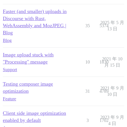
Faster (and smaller) uploads in
Discourse with Rust,
2025 年 5 月
WebAssembly and MozJPEG |
35
5374
13 日
Blog
Blog
Image upload stuck with
2021 年 10
"Processing" message
10
1830
月 15 日
Support
Testing composer image
2021 年 9 月
optimization
31
4789
10 日
Feature
Client side image optimization
2023 年 9 月
enabled by default
3
1702
4 日