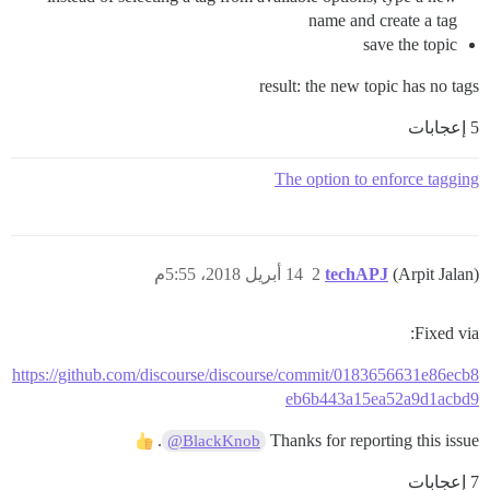
name and create a tag
save the topic
result: the new topic has no tags
5 إعجابات
The option to enforce tagging
(Arpit Jalan)
techAPJ
2
14 أبريل 2018، 5:55م
Fixed via:
https://github.com/discourse/discourse/commit/0183656631e86ecb8
eb6b443a15ea52a9d1acbd9
.
Thanks for reporting this issue
@BlackKnob
7 إعجابات