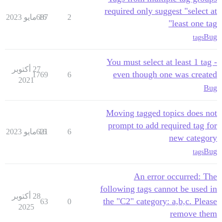
required only suggest "select at
2
16 مايو 2023
687
least one tag"
Bug
tags
You must select at least 1 tag -
27 أكتوبر
even though one was created
1769
6
2021
Bug
Moving tagged topics does not
prompt to add required tag for
6
16 مايو 2023
621
new category
Bug
tags
An error occurred: The
following tags cannot be used in
28 أكتوبر
the "C2" category: a,b,c. Please
63
0
2025
remove them