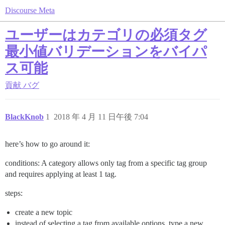
Discourse Meta
ユーザーはカテゴリの必須タグ
最小値バリデーションをバイパ
ス可能
貢献
バグ
BlackKnob
1
2018 年 4 月 11 日午後 7:04
here’s how to go around it:
conditions: A category allows only tag from a specific tag group
and requires applying at least 1 tag.
steps:
create a new topic
instead of selecting a tag from available options, type a new