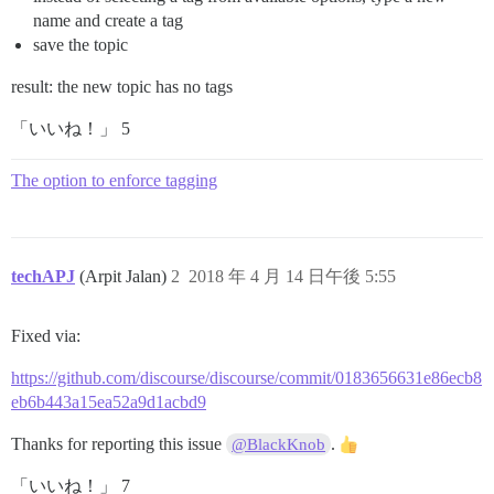
name and create a tag
save the topic
result: the new topic has no tags
「いいね！」 5
The option to enforce tagging
techAPJ
(Arpit Jalan)
2
2018 年 4 月 14 日午後 5:55
Fixed via:
https://github.com/discourse/discourse/commit/0183656631e86ecb8
eb6b443a15ea52a9d1acbd9
Thanks for reporting this issue
.
@BlackKnob
「いいね！」 7