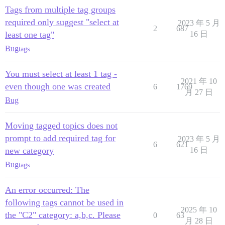
Tags from multiple tag groups
required only suggest "select at
2023 年 5 月
2
687
least one tag"
16 日
Bug
tags
You must select at least 1 tag -
2021 年 10
even though one was created
6
1769
月 27 日
Bug
Moving tagged topics does not
prompt to add required tag for
2023 年 5 月
6
621
new category
16 日
Bug
tags
An error occurred: The
following tags cannot be used in
2025 年 10
the "C2" category: a,b,c. Please
0
63
月 28 日