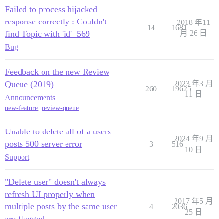
Failed to process hijacked
response correctly : Couldn't
2018 年11
14
1681
find Topic with 'id'=569
月 26 日
Bug
Feedback on the new Review
Queue (2019)
2023 年3 月
260
19625
11 日
Announcements
new-feature
,
review-queue
Unable to delete all of a users
2024 年9 月
posts 500 server error
3
516
10 日
Support
"Delete user" doesn't always
refresh UI properly when
2017 年5 月
multiple posts by the same user
4
2036
25 日
are flagged