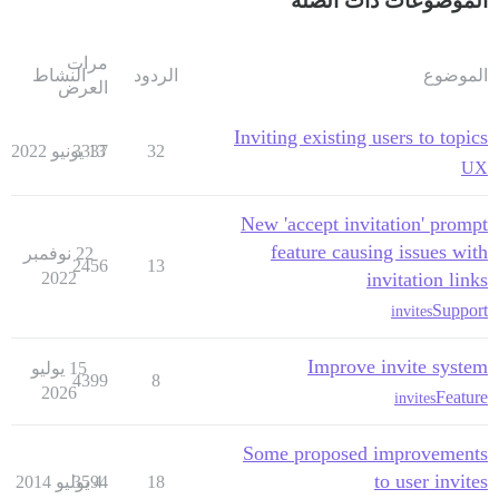
الموضوعات ذات الصلة
مرات
الموضوع
الردود
النشاط
العرض
Inviting existing users to topics
32
13 يونيو 2022
3337
UX
New 'accept invitation' prompt
feature causing issues with
22 نوفمبر
2456
13
2022
invitation links
Support
invites
Improve invite system
15 يوليو
4399
8
2026
Feature
invites
Some proposed improvements
to user invites
18
4 يوليو 2014
3594