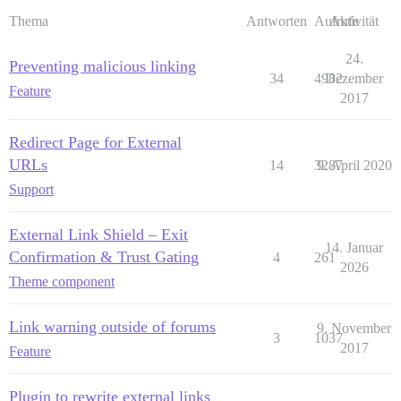
Thema
Antworten
Aufrufe
Aktivität
24.
Preventing malicious linking
34
4982
Dezember
Feature
2017
Redirect Page for External
URLs
14
3287
9. April 2020
Support
External Link Shield – Exit
14. Januar
Confirmation & Trust Gating
4
261
2026
Theme component
Link warning outside of forums
9. November
3
1037
2017
Feature
Plugin to rewrite external links