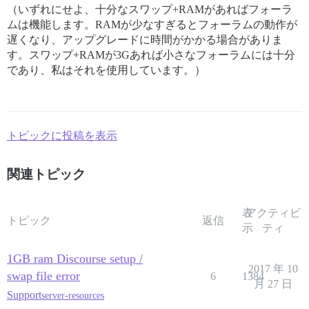
（いずれにせよ、十分なスワップ+RAMがあればフォーラ
ムは機能します。RAMが少なすぎるとフォーラムの動作が
遅くなり、アップグレードに時間がかかる場合がありま
す。スワップ+RAMが3Gあれば小さなフォーラムには十分
であり、私はそれを使用しています。）
トピックに投稿を表示
関連トピック
表
アクティビ
トピック
返信
示
ティ
1GB ram Discourse setup /
2017 年 10
swap file error
6
1384
月 27 日
Support
server-resources