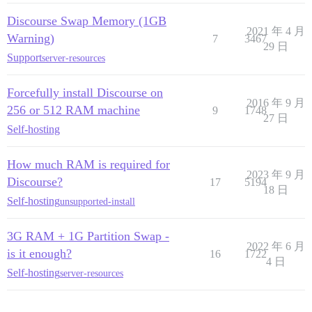
Discourse Swap Memory (1GB
2021 年 4 月
Warning)
7
3467
29 日
Support
server-resources
Forcefully install Discourse on
2016 年 9 月
256 or 512 RAM machine
9
1748
27 日
Self-hosting
How much RAM is required for
2023 年 9 月
Discourse?
17
5194
18 日
Self-hosting
unsupported-install
3G RAM + 1G Partition Swap -
2022 年 6 月
is it enough?
16
1722
4 日
Self-hosting
server-resources