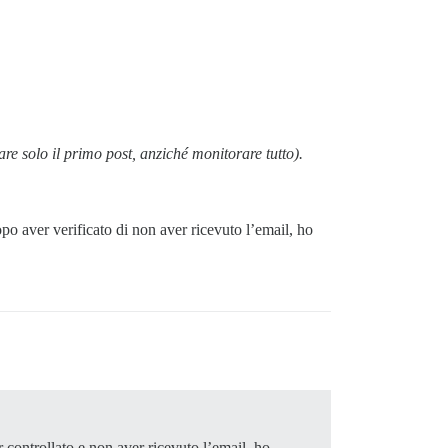
e solo il primo post, anziché monitorare tutto).
opo aver verificato di non aver ricevuto l’email, ho
 controllato e non aver ricevuto l’email, ho