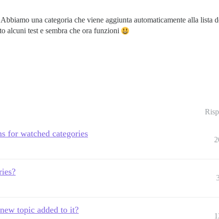
bbiamo una categoria che viene aggiunta automaticamente alla lista dei 
to alcuni test e sembra che ora funzioni
Risp
ns for watched categories
2
ries?
new topic added to it?
1