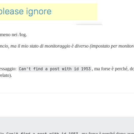
meno nei /log.
cio, ma il mio stato di monitoraggio è diverso (impostato per monitorar
messaggio:
Can't find a post with id 1953
, ma forse è perché, d
elato).
gio
Can't find a post with id 1953
, ma forse è perché dopo aver