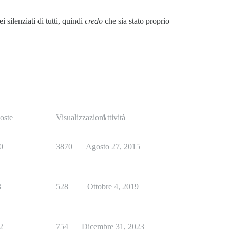
silenziati di tutti, quindi
credo
che sia stato proprio
oste
Visualizzazioni
Attività
0
3870
Agosto 27, 2015
3
528
Ottobre 4, 2019
2
754
Dicembre 31, 2023