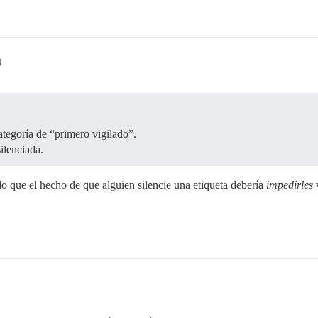
8
ategoría de “primero vigilado”.
silenciada.
ndo que el hecho de que alguien silencie una etiqueta debería
impedirles
v