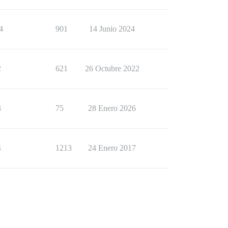
4
901
14 Junio 2024
2
621
26 Octubre 2022
3
75
28 Enero 2026
4
1213
24 Enero 2017