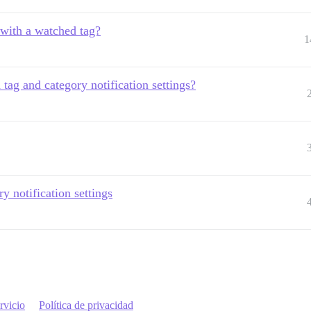
 with a watched tag?
1
 tag and category notification settings?
ry notification settings
rvicio
Política de privacidad