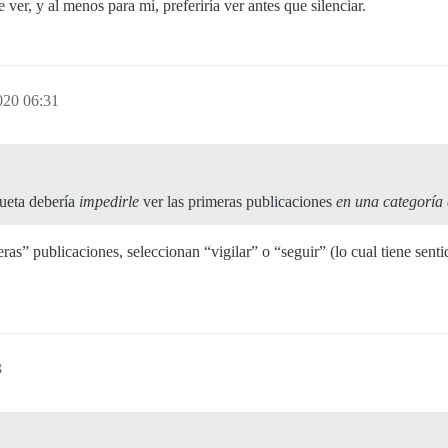
er, y al menos para mí, preferiría ver antes que silenciar.
2020 06:31
queta debería
impedirle
ver las primeras publicaciones
en una categoría 
eras” publicaciones, seleccionan “vigilar” o “seguir” (lo cual tiene sent
3