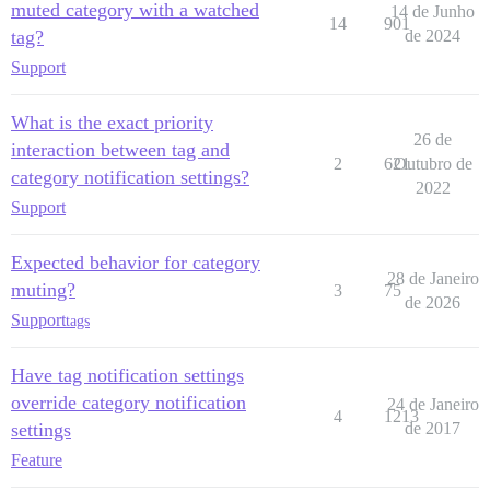
muted category with a watched
14 de Junho
14
901
tag?
de 2024
Support
What is the exact priority
26 de
interaction between tag and
2
621
Outubro de
category notification settings?
2022
Support
Expected behavior for category
28 de Janeiro
muting?
3
75
de 2026
Support
tags
Have tag notification settings
override category notification
24 de Janeiro
4
1213
settings
de 2017
Feature