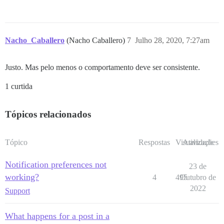
Nacho_Caballero
(Nacho Caballero)
7
Julho 28, 2020, 7:27am
Justo. Mas pelo menos o comportamento deve ser consistente.
1 curtida
Tópicos relacionados
Tópico
Respostas
Visualizações
Atividade
Notification preferences not
23 de
working?
4
495
Outubro de
2022
Support
What happens for a post in a