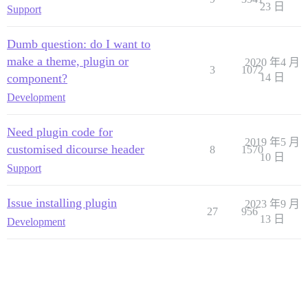
23 日
Support
Dumb question: do I want to
make a theme, plugin or
2020 年4 月
3
1072
component?
14 日
Development
Need plugin code for
2019 年5 月
customised dicourse header
8
1570
10 日
Support
Issue installing plugin
2023 年9 月
27
956
13 日
Development