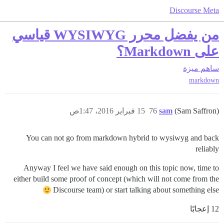
Discourse Meta
من يفضل محرر WYSIWYG قياسي
على Markdown؟
ساهم
ميزة
markdown
(Sam Saffron)
sam
76
15 فبراير 2016، 1:47ص
You can not go from markdown hybrid to wysiwyg and back
reliably
Anyway I feel we have said enough on this topic now, time to
either build some proof of concept (which will not come from the
Discourse team) or start talking about something else
12 إعجابًا