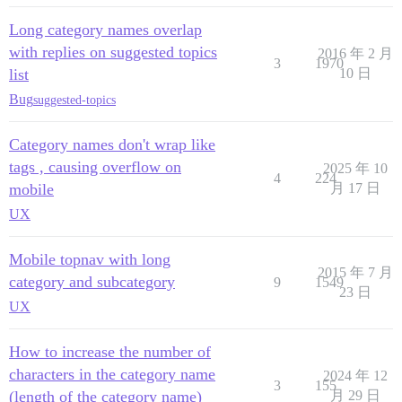
Long category names overlap
with replies on suggested topics
2016 年 2 月
3
1970
list
10 日
Bug
suggested-topics
Category names don't wrap like
tags , causing overflow on
2025 年 10
4
224
mobile
月 17 日
UX
Mobile topnav with long
2015 年 7 月
category and subcategory
9
1549
23 日
UX
How to increase the number of
characters in the category name
2024 年 12
3
155
(length of the category name)
月 29 日