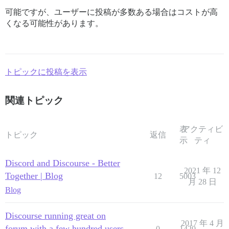
可能ですが、ユーザーに投稿が多数ある場合はコストが高
くなる可能性があります。
トピックに投稿を表示
関連トピック
表
アクティビ
トピック
返信
示
ティ
Discord and Discourse - Better
2021 年 12
Together | Blog
12
5003
月 28 日
Blog
Discourse running great on
2017 年 4 月
forum with a few hundred users
0
1420