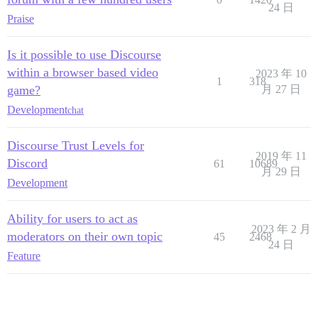
24 日
Praise
Is it possible to use Discourse
within a browser based video
2023 年 10
1
318
game?
月 27 日
Development
chat
Discourse Trust Levels for
2019 年 11
Discord
61
10689
月 29 日
Development
Ability for users to act as
2023 年 2 月
moderators on their own topic
45
2468
24 日
Feature