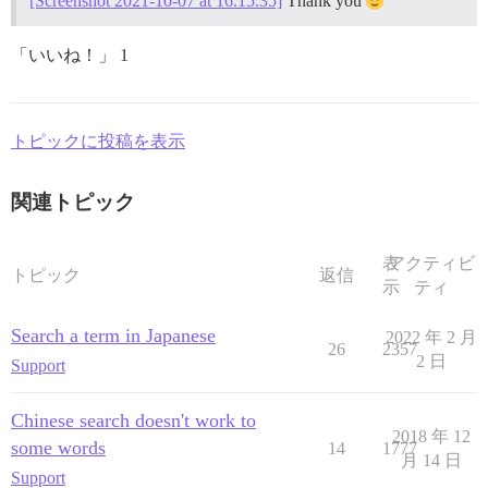
[Screenshot 2021-10-07 at 16.15.35]
Thank you
「いいね！」 1
トピックに投稿を表示
関連トピック
表
アクティビ
トピック
返信
示
ティ
Search a term in Japanese
2022 年 2 月
26
2357
2 日
Support
Chinese search doesn't work to
2018 年 12
some words
14
1777
月 14 日
Support