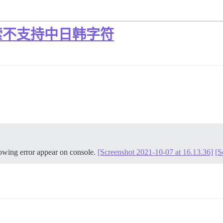
索不支持中日韩字符
ollowing error appear on console.
[Screenshot 2021-10-07 at 16.13.36]
[S