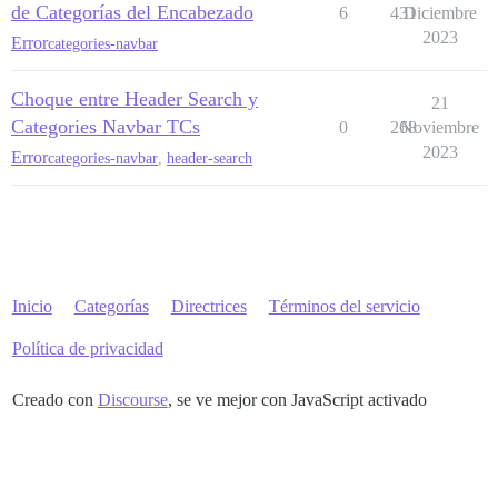
de Categorías del Encabezado
6
431
Diciembre
2023
Error
categories-navbar
Choque entre Header Search y
21
Categories Navbar TCs
0
268
Noviembre
2023
Error
categories-navbar
,
header-search
Inicio
Categorías
Directrices
Términos del servicio
Política de privacidad
Creado con
Discourse
, se ve mejor con JavaScript activado