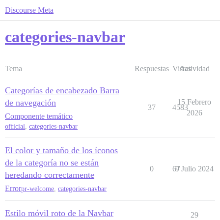
Discourse Meta
categories-navbar
Tema
Respuestas
Vistas
Actividad
Categorías de encabezado Barra
de navegación
15 Febrero
37
4583
2026
Componente temático
official
,
categories-navbar
El color y tamaño de los íconos
de la categoría no se están
0
67
9 Julio 2024
heredando correctamente
Error
pr-welcome
,
categories-navbar
Estilo móvil roto de la Navbar
29