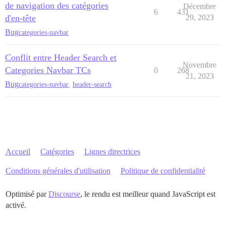
de navigation des catégories
Décembre
6
431
d'en-tête
29, 2023
Bug
categories-navbar
Conflit entre Header Search et
Novembre
Categories Navbar TCs
0
268
21, 2023
Bug
categories-navbar
,
header-search
Accueil
Catégories
Lignes directrices
Conditions générales d'utilisation
Politique de confidentialité
Optimisé par
Discourse
, le rendu est meilleur quand JavaScript est
activé.