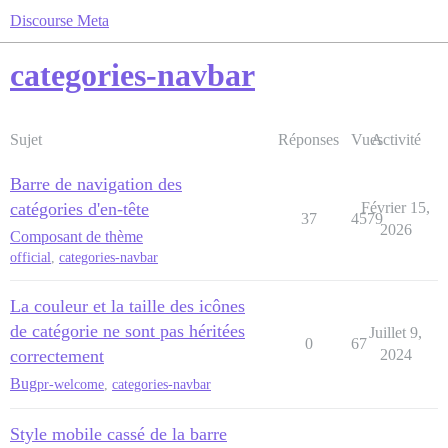
Discourse Meta
categories-navbar
Sujet
Réponses
Vues
Activité
Barre de navigation des
catégories d'en-tête
Février 15,
37
4579
2026
Composant de thème
official
,
categories-navbar
La couleur et la taille des icônes
de catégorie ne sont pas héritées
Juillet 9,
0
67
correctement
2024
Bug
pr-welcome
,
categories-navbar
Style mobile cassé de la barre