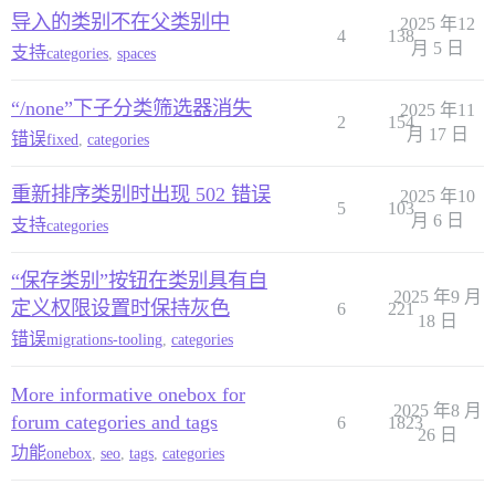
导入的类别不在父类别中
2025 年12
4
138
月 5 日
支持
categories
,
spaces
“/none”下子分类筛选器消失
2025 年11
2
154
月 17 日
错误
fixed
,
categories
重新排序类别时出现 502 错误
2025 年10
5
103
月 6 日
支持
categories
“保存类别”按钮在类别具有自
2025 年9 月
定义权限设置时保持灰色
6
221
18 日
错误
migrations-tooling
,
categories
More informative onebox for
2025 年8 月
forum categories and tags
6
1823
26 日
功能
onebox
,
seo
,
tags
,
categories