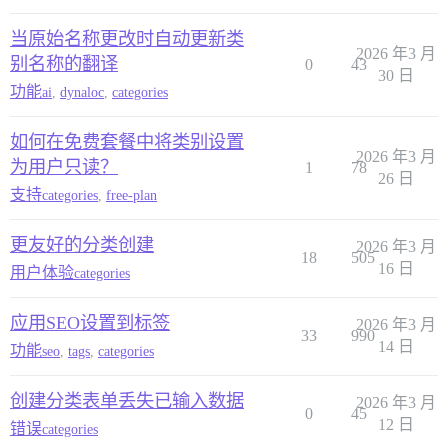
当原始名称更改时自动更新类
2026 年3 月
别名称的翻译
0
43
30 日
功能
ai
,
dynaloc
,
categories
如何在免费套餐中将类别设置
2026 年3 月
为用户只读？
1
78
26 日
支持
categories
,
free-plan
更友好的分类创建
2026 年3 月
18
505
16 日
用户体验
categories
应用SEO设置到标签
2026 年3 月
33
990
14 日
功能
seo
,
tags
,
categories
创建分类表单丢失已输入数据
2026 年3 月
0
45
12 日
错误
categories