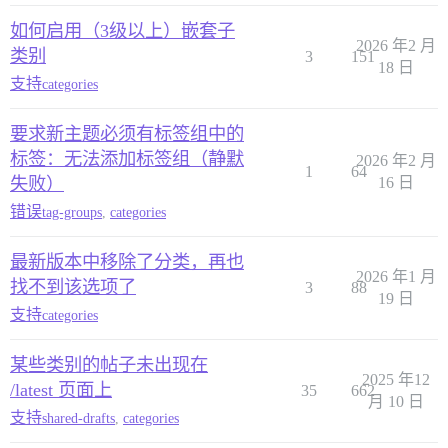
如何启用（3级以上）嵌套子
2026 年2 月
类别
3
151
18 日
支持
categories
要求新主题必须有标签组中的
标签：无法添加标签组（静默
2026 年2 月
1
64
失败）
16 日
错误
tag-groups
,
categories
最新版本中移除了分类，再也
2026 年1 月
找不到该选项了
3
88
19 日
支持
categories
某些类别的帖子未出现在
2025 年12
/latest 页面上
35
662
月 10 日
支持
shared-drafts
,
categories