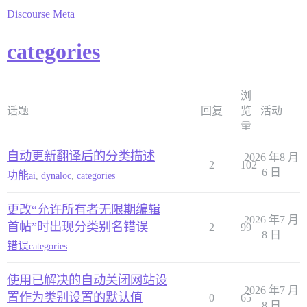
Discourse Meta
categories
浏
话题
回复
览
活动
量
自动更新翻译后的分类描述
2026 年8 月
2
102
6 日
功能
ai
,
dynaloc
,
categories
更改“允许所有者无限期编辑
2026 年7 月
首帖”时出现分类别名错误
2
99
8 日
错误
categories
使用已解决的自动关闭网站设
2026 年7 月
置作为类别设置的默认值
0
65
8 日