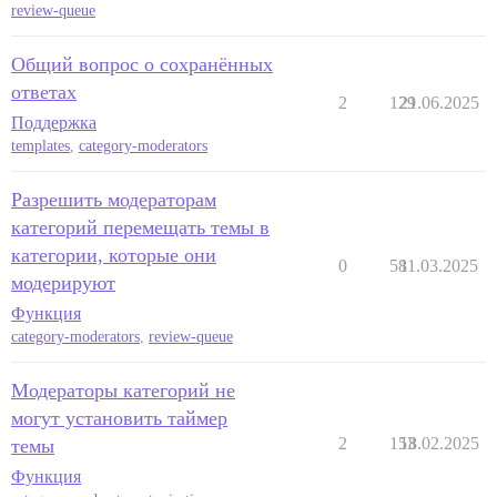
review-queue
Общий вопрос о сохранённых
ответах
2
129
21.06.2025
Поддержка
templates
,
category-moderators
Разрешить модераторам
категорий перемещать темы в
категории, которые они
0
58
11.03.2025
модерируют
Функция
category-moderators
,
review-queue
Модераторы категорий не
могут установить таймер
2
153
18.02.2025
темы
Функция