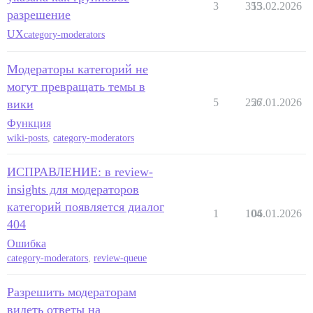
3
355
13.02.2026
разрешение
UX
category-moderators
Модераторы категорий не
могут превращать темы в
5
256
27.01.2026
вики
Функция
wiki-posts
,
category-moderators
ИСПРАВЛЕНИЕ: в review-
insights для модераторов
категорий появляется диалог
1
104
06.01.2026
404
Ошибка
category-moderators
,
review-queue
Разрешить модераторам
видеть ответы на