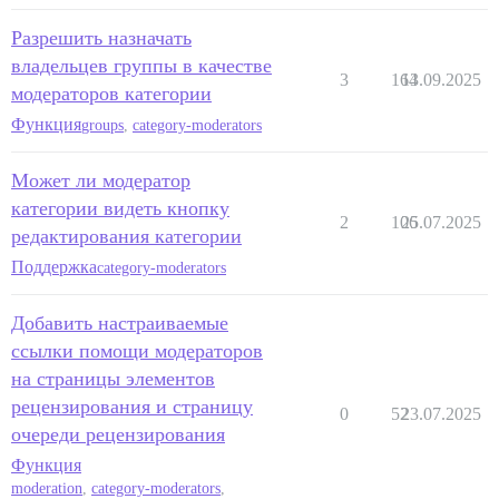
Разрешить назначать
владельцев группы в качестве
3
164
13.09.2025
модераторов категории
Функция
groups
,
category-moderators
Может ли модератор
категории видеть кнопку
2
106
25.07.2025
редактирования категории
Поддержка
category-moderators
Добавить настраиваемые
ссылки помощи модераторов
на страницы элементов
рецензирования и страницу
0
52
23.07.2025
очереди рецензирования
Функция
moderation
,
category-moderators
,