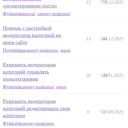
12
772
19.12.2025
«редактирование поста»
Функция
approval
,
category-moderators
Помощь с настройкой
модераторов категорий на
13
244
03.12.2025
моем сайте
Поддержка
category-moderators
,
spaces
Разрешить модераторам
категорий управлять
16
1487
24.11.2025
подкатегориями
Функция
category-moderators
,
spaces
Разрешить модераторам
категорий редактировать свои
0
55
29.09.2025
категории
Функция
category-moderators