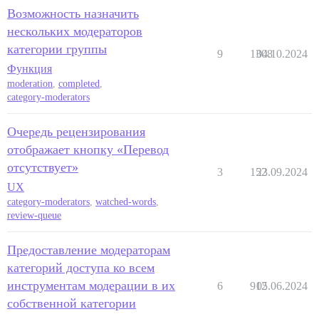
Возможность назначить
нескольких модераторов
категории группы
9
1308
04.10.2024
Функция
moderation
,
completed
,
category-moderators
Очередь рецензирования
отображает кнопку «Перевод
отсутствует»
3
152
23.09.2024
UX
category-moderators
,
watched-words
,
review-queue
Предоставление модераторам
категорий доступа ко всем
инструментам модерации в их
6
912
05.06.2024
собственной категории