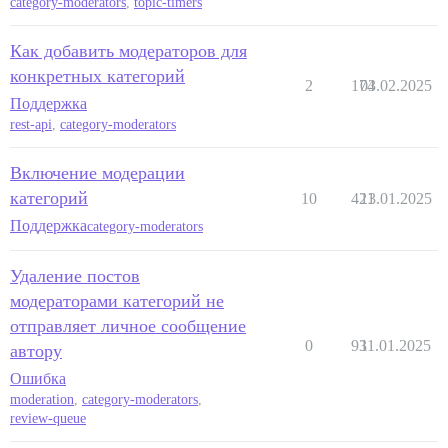
category-moderators
,
topic-timers
Как добавить модераторов для
конкретных категорий
2
174
03.02.2025
Поддержка
rest-api
,
category-moderators
Включение модерации
категорий
10
421
13.01.2025
Поддержка
category-moderators
Удаление постов
модераторами категорий не
отправляет личное сообщение
0
93
11.01.2025
автору
Ошибка
moderation
,
category-moderators
,
review-queue