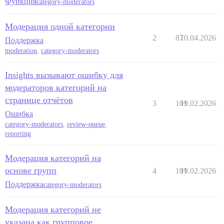
Функция
category-moderators
Модерация одной категории
2
87
10.04.2026
Поддержка
moderation
,
category-moderators
Insights вызывают ошибку для
модераторов категорий на
странице отчётов
3
101
19.02.2026
Ошибка
category-moderators
,
review-queue
,
reporting
Модерация категорий на
основе групп
4
101
19.02.2026
Поддержка
category-moderators
Модерация категорий не
указана как групповое