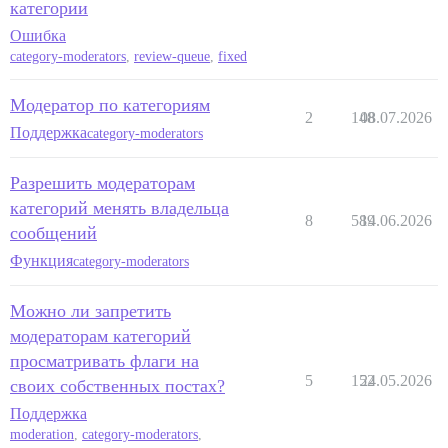
категории
Ошибка
category-moderators
,
review-queue
,
fixed
Модератор по категориям
2
148
08.07.2026
Поддержка
category-moderators
Разрешить модераторам
категорий менять владельца
8
589
14.06.2026
сообщений
Функция
category-moderators
Можно ли запретить
модераторам категорий
просматривать флаги на
5
152
24.05.2026
своих собственных постах?
Поддержка
moderation
,
category-moderators
,