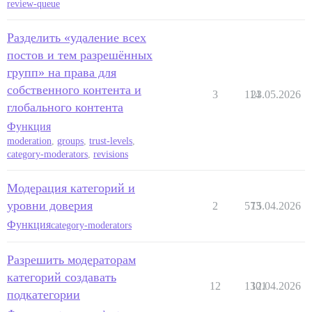
review-queue
Разделить «удаление всех
постов и тем разрешённых
групп» на права для
собственного контента и
3
114
23.05.2026
глобального контента
Функция
moderation
,
groups
,
trust-levels
,
category-moderators
,
revisions
Модерация категорий и
уровни доверия
2
573
15.04.2026
Функция
category-moderators
Разрешить модераторам
категорий создавать
12
1301
12.04.2026
подкатегории