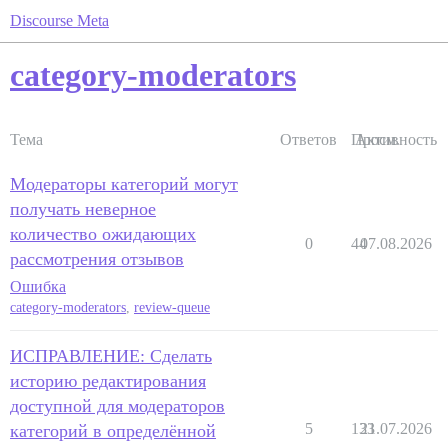
Discourse Meta
category-moderators
Тема
Ответов
Просм.
Активность
Модераторы категорий могут
получать неверное
количество ожидающих
0
44
07.08.2026
рассмотрения отзывов
Ошибка
category-moderators
,
review-queue
ИСПРАВЛЕНИЕ: Сделать
историю редактирования
доступной для модераторов
5
133
21.07.2026
категорий в определённой