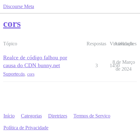
Discourse Meta
cors
Tópico
Respostas
Visualizações
Atividade
Realce de código falhou por
8 de Março
causa do CDN bunny.net
3
1450
de 2024
Suporte
cdn
,
cors
Início
Categorias
Diretrizes
Termos de Serviço
Política de Privacidade