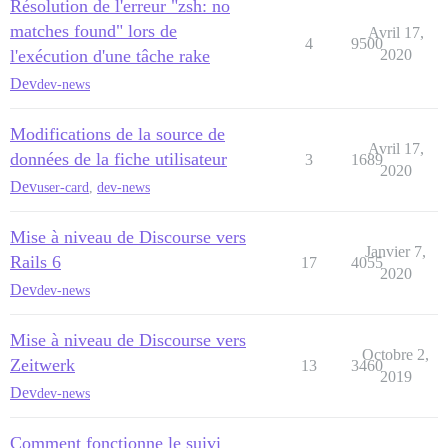
Résolution de l'erreur "zsh: no
matches found" lors de
Avril 17,
4
9500
l'exécution d'une tâche rake
2020
Dev
dev-news
Modifications de la source de
Avril 17,
données de la fiche utilisateur
3
1689
2020
Dev
user-card
,
dev-news
Mise à niveau de Discourse vers
Janvier 7,
Rails 6
17
4055
2020
Dev
dev-news
Mise à niveau de Discourse vers
Octobre 2,
Zeitwerk
13
3460
2019
Dev
dev-news
Comment fonctionne le suivi