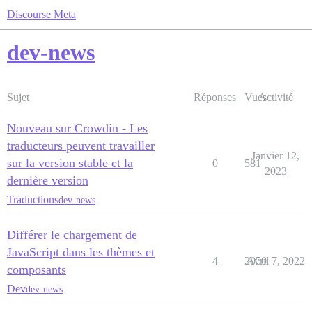
Discourse Meta
dev-news
Sujet
Réponses
Vues
Activité
Nouveau sur Crowdin - Les
traducteurs peuvent travailler
Janvier 12,
sur la version stable et la
0
581
2023
dernière version
Traductions
dev-news
Différer le chargement de
JavaScript dans les thèmes et
4
2050
Avril 7, 2022
composants
Dev
dev-news