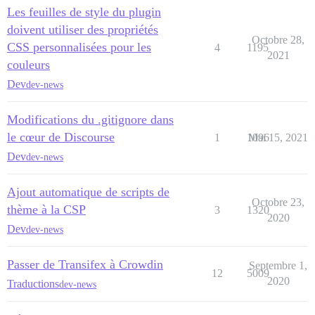
Les feuilles de style du plugin
doivent utiliser des propriétés
Octobre 28,
CSS personnalisées pour les
4
1195
2021
couleurs
Dev
dev-news
Modifications du .gitignore dans
le cœur de Discourse
1
1096
Mai 15, 2021
Dev
dev-news
Ajout automatique de scripts de
Octobre 23,
thème à la CSP
3
1320
2020
Dev
dev-news
Passer de Transifex à Crowdin
Septembre 1,
12
5009
2020
Traductions
dev-news