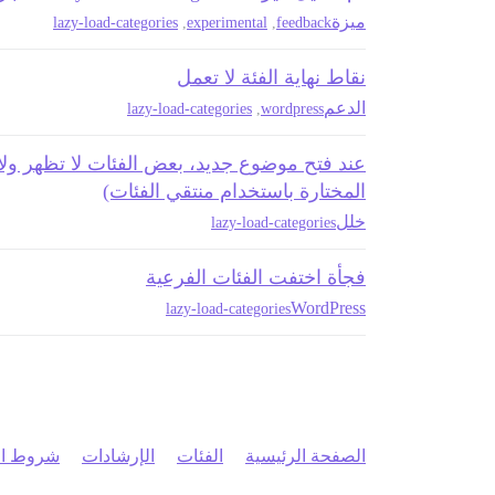
ميزة
lazy-load-categories
,
experimental
,
feedback
نقاط نهاية الفئة لا تعمل
الدعم
lazy-load-categories
,
wordpress
عند فتح موضوع جديد، بعض الفئات لا تظهر ولا 
المختارة باستخدام منتقي الفئات)
خلل
lazy-load-categories
فجأة اختفت الفئات الفرعية
WordPress
lazy-load-categories
الصفحة الرئيسية
الفئات
الإرشادات
شروط ال