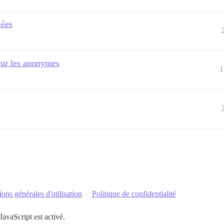
iées
pour les anonymes
1
ons générales d'utilisation
Politique de confidentialité
JavaScript est activé.