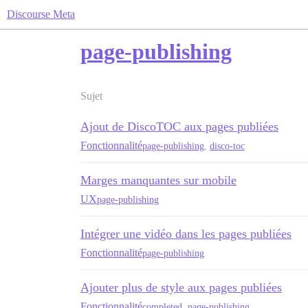
Discourse Meta
page-publishing
Sujet
Ajout de DiscoTOC aux pages publiées
Fonctionnalité
page-publishing
,
disco-toc
Marges manquantes sur mobile
UX
page-publishing
Intégrer une vidéo dans les pages publiées
Fonctionnalité
page-publishing
Ajouter plus de style aux pages publiées
Fonctionnalité
completed
,
page-publishing