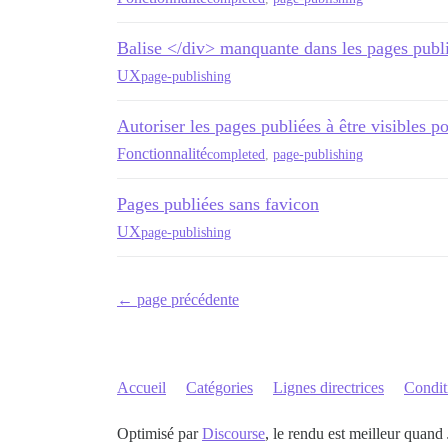
Balise </div> manquante dans les pages publ
UX
page-publishing
Autoriser les pages publiées à être visibles 
Fonctionnalité
completed
,
page-publishing
Pages publiées sans favicon
UX
page-publishing
← page précédente
Accueil
Catégories
Lignes directrices
Conditi
Optimisé par
Discourse
, le rendu est meilleur quand 