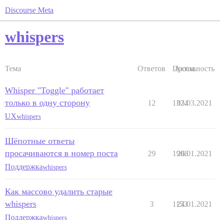
Discourse Meta
whispers
Тема
Ответов
Просм.
Активность
Whisper "Toggle" работает
только в одну сторону
12
1324
03.03.2021
UX
whispers
Шёпотные ответы
просачиваются в номер поста
29
1908
26.01.2021
Поддержка
whispers
Как массово удалить старые
whispers
3
1153
24.01.2021
Поддержка
whispers