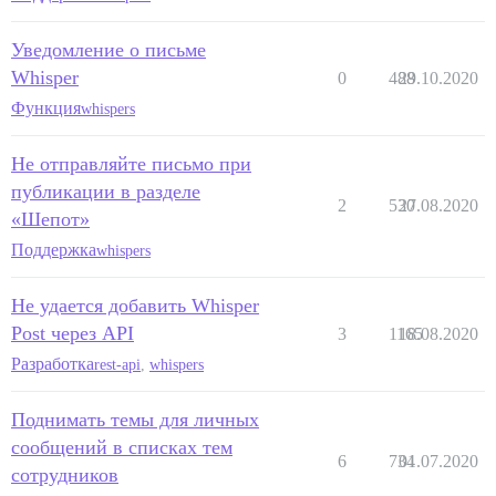
Уведомление о письме
Whisper
0
488
29.10.2020
Функция
whispers
Не отправляйте письмо при
публикации в разделе
2
530
27.08.2020
«Шепот»
Поддержка
whispers
Не удается добавить Whisper
Post через API
3
1165
18.08.2020
Разработка
rest-api
,
whispers
Поднимать темы для личных
сообщений в списках тем
6
734
01.07.2020
сотрудников