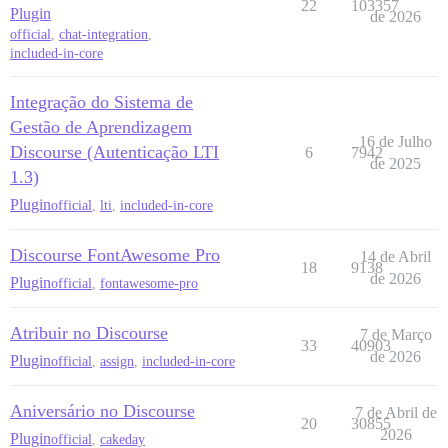
22
103357
Plugin
de 2026
official
,
chat-integration
,
included-in-core
Integração do Sistema de
Gestão de Aprendizagem
16 de Julho
Discourse (Autenticação LTI
6
7942
de 2025
1.3)
Plugin
official
,
lti
,
included-in-core
Discourse FontAwesome Pro
14 de Abril
18
9138
de 2026
Plugin
official
,
fontawesome-pro
Atribuir no Discourse
7 de Março
33
40903
de 2026
Plugin
official
,
assign
,
included-in-core
Aniversário no Discourse
7 de Abril de
20
30855
2026
Plugin
official
,
cakeday