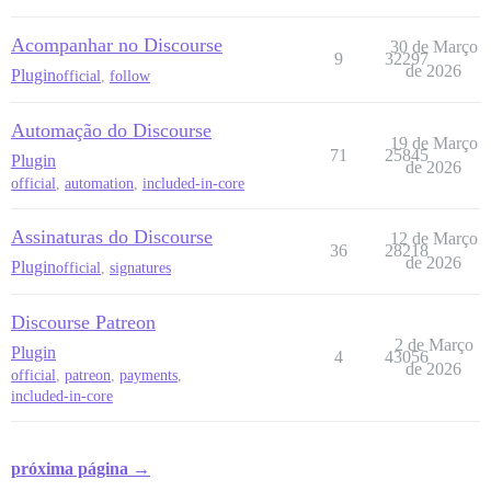
Acompanhar no Discourse
30 de Março
9
32297
de 2026
Plugin
official
,
follow
Automação do Discourse
19 de Março
71
25845
Plugin
de 2026
official
,
automation
,
included-in-core
Assinaturas do Discourse
12 de Março
36
28218
de 2026
Plugin
official
,
signatures
Discourse Patreon
2 de Março
Plugin
4
43056
de 2026
official
,
patreon
,
payments
,
included-in-core
próxima página →