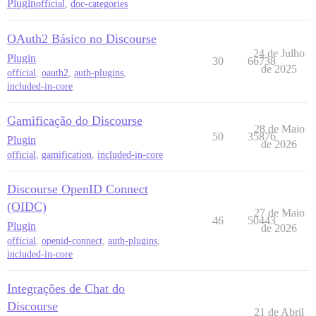
Plugin
official
,
doc-categories
OAuth2 Básico no Discourse
24 de Julho
Plugin
30
66738
de 2025
official
,
oauth2
,
auth-plugins
,
included-in-core
Gamificação do Discourse
28 de Maio
50
35876
Plugin
de 2026
official
,
gamification
,
included-in-core
Discourse OpenID Connect
(OIDC)
27 de Maio
46
50443
Plugin
de 2026
official
,
openid-connect
,
auth-plugins
,
included-in-core
Integrações de Chat do
Discourse
21 de Abril