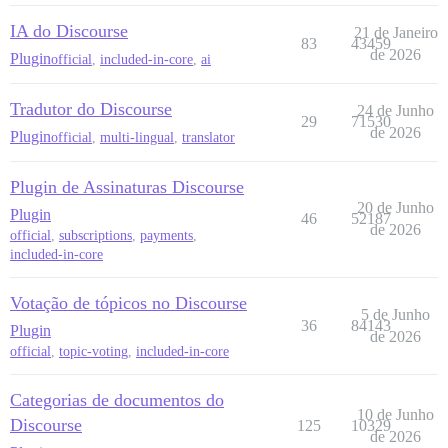
IA do Discourse
21 de Janeiro
83
43459
de 2026
Plugin
official
,
included-in-core
,
ai
Tradutor do Discourse
24 de Junho
29
71530
de 2026
Plugin
official
,
multi-lingual
,
translator
Plugin de Assinaturas Discourse
20 de Junho
Plugin
46
52187
de 2026
official
,
subscriptions
,
payments
,
included-in-core
Votação de tópicos no Discourse
5 de Junho
36
84143
Plugin
de 2026
official
,
topic-voting
,
included-in-core
Categorias de documentos do
10 de Junho
Discourse
125
10329
de 2026