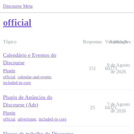
Discourse Meta
official
Tópico
Respostas
Visualizações
Atividade
Calendário e Eventos do
Discourse
9 de Agosto
151
60275
Plugin
de 2026
official
,
calendar-and-events
,
included-in-core
Plugin de Anúncios do
Discourse (Ads)
7 de Agosto
25
64321
de 2026
Plugin
official
,
advertising
,
included-in-core
Fluxos de trabalho do Discourse