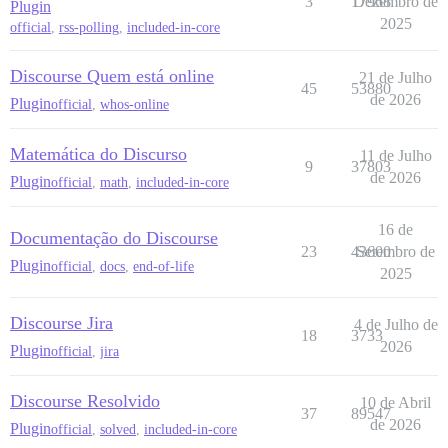
3
17968
Dezembro de
Plugin
2025
official
,
rss-polling
,
included-in-core
Discourse Quem está online
21 de Julho
45
53880
de 2026
Plugin
official
,
whos-online
Matemática do Discurso
11 de Julho
9
37803
de 2026
Plugin
official
,
math
,
included-in-core
16 de
Documentação do Discourse
23
43600
Setembro de
Plugin
official
,
docs
,
end-of-life
2025
Discourse Jira
4 de Julho de
18
3733
2026
Plugin
official
,
jira
Discourse Resolvido
10 de Abril
37
89547
de 2026
Plugin
official
,
solved
,
included-in-core