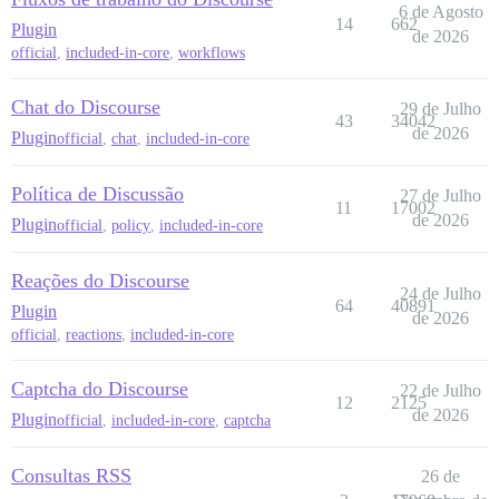
6 de Agosto
14
662
Plugin
de 2026
official
,
included-in-core
,
workflows
Chat do Discourse
29 de Julho
43
34042
de 2026
Plugin
official
,
chat
,
included-in-core
Política de Discussão
27 de Julho
11
17002
de 2026
Plugin
official
,
policy
,
included-in-core
Reações do Discourse
24 de Julho
64
40891
Plugin
de 2026
official
,
reactions
,
included-in-core
Captcha do Discourse
22 de Julho
12
2125
de 2026
Plugin
official
,
included-in-core
,
captcha
Consultas RSS
26 de