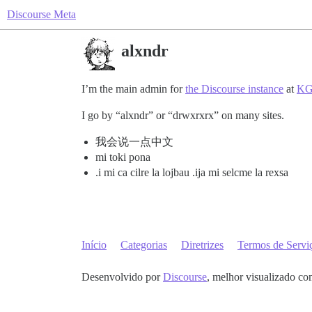
Discourse Meta
alxndr
I’m the main admin for
the Discourse instance
at
KG
I go by “alxndr” or “drwxrxrx” on many sites.
我会说一点中文
mi toki pona
.i mi ca cilre la lojbau .ija mi selcme la rexsa
Início
Categorias
Diretrizes
Termos de Servi
Desenvolvido por
Discourse
, melhor visualizado co