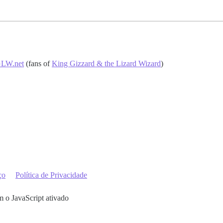
LW.net
(fans of
King Gizzard & the Lizard Wizard
)
ço
Política de Privacidade
m o JavaScript ativado