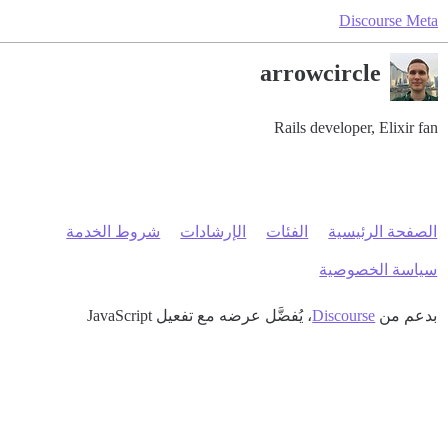
Discourse Meta
arrowcircle
Rails developer, Elixir fan
الصفحة الرئيسية
الفئات
الإرشادات
شروط الخدمة
سياسة الخصوصية
بدعم من
Discourse
، يُفضَّل عرضه مع تفعيل JavaScript