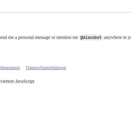
, send me a personal message or mention me
@discobot
anywhere in yo
edingungen
Datenschutzerklärung
iviertem JavaScript