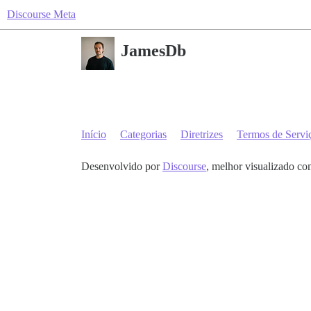
Discourse Meta
JamesDb
Início
Categorias
Diretrizes
Termos de Servi
Desenvolvido por
Discourse
, melhor visualizado co