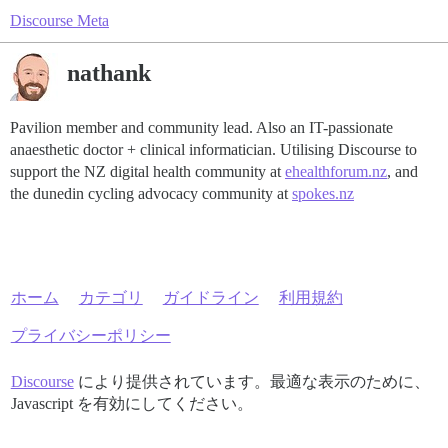
Discourse Meta
nathank
Pavilion member and community lead. Also an IT-passionate
anaesthetic doctor + clinical informatician. Utilising Discourse to
support the NZ digital health community at
ehealthforum.nz
, and
the dunedin cycling advocacy community at
spokes.nz
ホーム
カテゴリ
ガイドライン
利用規約
プライバシーポリシー
Discourse
により提供されています。最適な表示のために、
Javascript を有効にしてください。