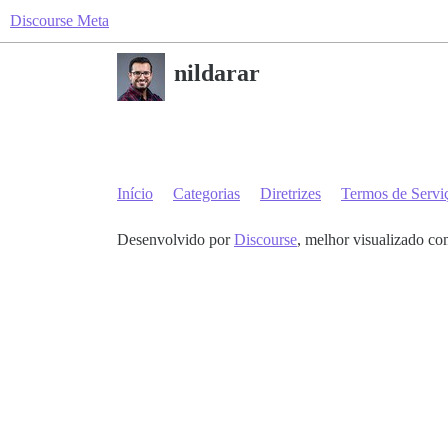
Discourse Meta
nildarar
Início
Categorias
Diretrizes
Termos de Servi
Desenvolvido por
Discourse
, melhor visualizado co