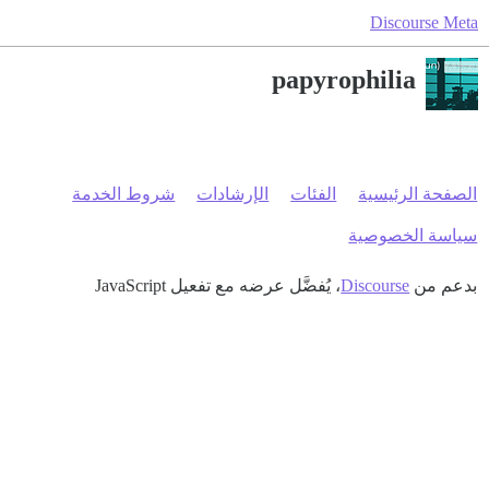
Discourse Meta
papyrophilia
الصفحة الرئيسية
الفئات
الإرشادات
شروط الخدمة
سياسة الخصوصية
بدعم من
Discourse
، يُفضَّل عرضه مع تفعيل JavaScript