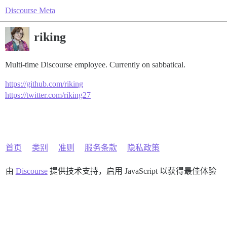
Discourse Meta
riking
Multi-time Discourse employee. Currently on sabbatical.
https://github.com/riking
https://twitter.com/riking27
首页
类别
准则
服务条款
隐私政策
由
Discourse
提供技术支持，启用 JavaScript 以获得最佳体验