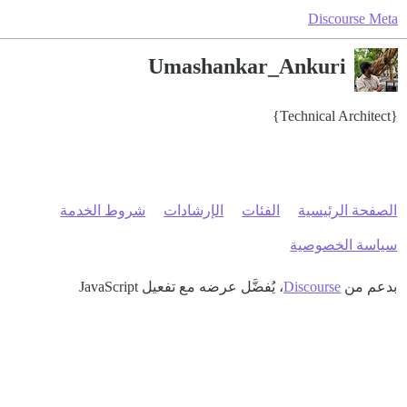
Discourse Meta
Umashankar_Ankuri
{Technical Architect}
الصفحة الرئيسية
الفئات
الإرشادات
شروط الخدمة
سياسة الخصوصية
بدعم من
Discourse
، يُفضَّل عرضه مع تفعيل JavaScript