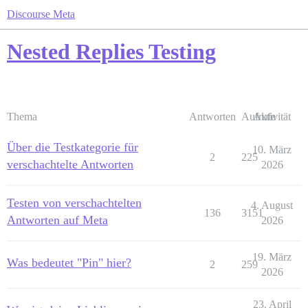
Discourse Meta
Nested Replies Testing
Thema
Antworten
Aufrufe
Aktivität
Über die Testkategorie für
10. März
2
225
verschachtelte Antworten
2026
Testen von verschachtelten
4. August
136
3151
Antworten auf Meta
2026
19. März
Was bedeutet "Pin" hier?
2
259
2026
23. April