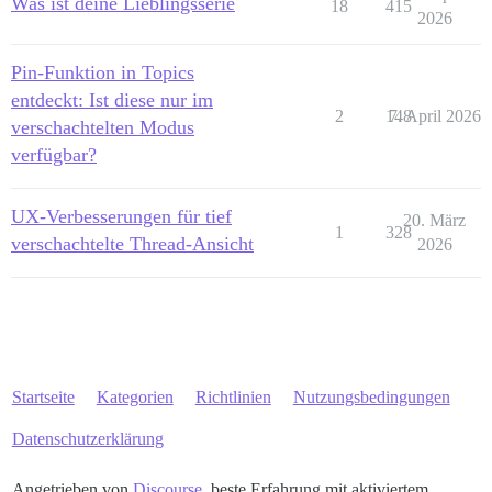
Was ist deine Lieblingsserie
18
415
2026
Pin-Funktion in Topics
entdeckt: Ist diese nur im
2
148
7. April 2026
verschachtelten Modus
verfügbar?
UX-Verbesserungen für tief
20. März
1
328
verschachtelte Thread-Ansicht
2026
Startseite
Kategorien
Richtlinien
Nutzungsbedingungen
Datenschutzerklärung
Angetrieben von
Discourse
, beste Erfahrung mit aktiviertem