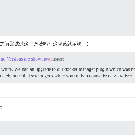
rade 之前尝试过这个方法吗？这应该就足够了：
 no Versions are showing
Support
 go white. We had an upgrade to our docker manager plugin which was not
ately once that screen goes white your only recourse is: cd /var/discou
7