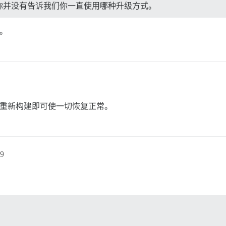
H 进行的？你并没有告诉我们你一直使用哪种升级方式。
面。
H 重新构建即可使一切恢复正常。
9