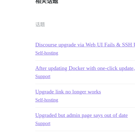
相关话题
话题
Discourse upgrade via Web UI Fails & SSH 
Self-hosting
After updating Docker with one-click update
Support
Upgrade link no longer works
Self-hosting
Upgraded but admin page says out of date
Support