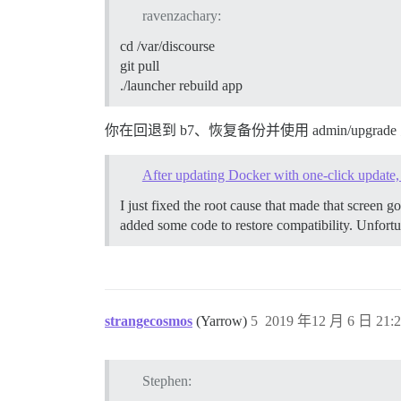
ravenzachary:
cd /var/discourse
git pull
./launcher rebuild app
你在回退到 b7、恢复备份并使用 admin/upg
After updating Docker with one-click update,
I just fixed the root cause that made that screen
added some code to restore compatibility. Unfortun
strangecosmos
(Yarrow)
5
2019 年12 月 6 日 21:2
Stephen: