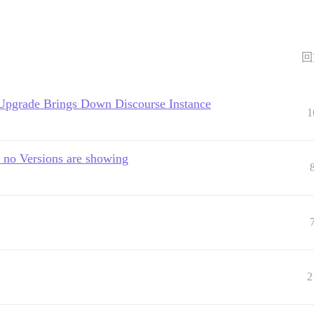
回
Upgrade Brings Down Discourse Instance
1
, no Versions are showing
2