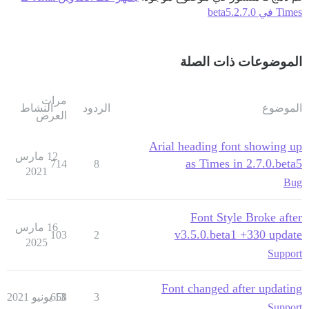
Times في 2.7.0.beta5
الموضوعات ذات الصلة
مرات
الموضوع
الردود
النشاط
العرض
Arial heading font showing up
12 مارس
as Times in 2.7.0.beta5
714
8
2021
Bug
Font Style Broke after
16 مارس
v3.5.0.beta1 +330 update
103
2
2025
Support
Font changed after updating
3
13 يونيو 2021
658
Support