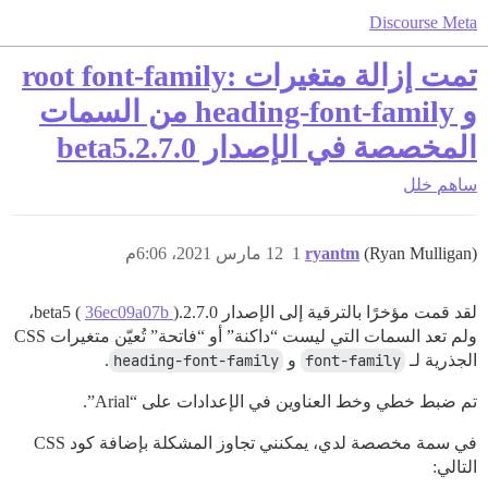
Discourse Meta
تمت إزالة متغيرات :root font-family
و heading-font-family من السمات
المخصصة في الإصدار 2.7.0.beta5
ساهم
خلل
(Ryan Mulligan)
ryantm
1
12 مارس 2021، 6:06م
لقد قمت مؤخرًا بالترقية إلى الإصدار 2.7.0.beta5 (
36ec09a07b
)،
ولم تعد السمات التي ليست “داكنة” أو “فاتحة” تُعيّن متغيرات CSS
الجذرية لـ
font-family
و
heading-font-family
.
تم ضبط خطي وخط العناوين في الإعدادات على “Arial”.
في سمة مخصصة لدي، يمكنني تجاوز المشكلة بإضافة كود CSS
التالي: