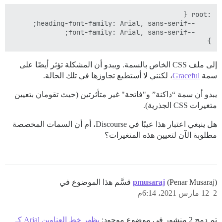
}

إلى ملف CSS الخاص بالسمة. ويبدو أن المشكلة تؤثر أيضًا على
سمة
Graceful
، لكنني لا أستطيع تجاوزها في تلك الحالة.
يبدو أن سمة “داكنة” و"فاتحة" غير متأثرتين (حيث تقومان بتعيين
متغيرات CSS الجذرية).
هل ينبغي اعتبار هذا عيبًا في Discourse، أم أن السمات المخصصة
مطلوبة الآن لتعيين هذه المتغيرات؟
(Penar Musaraj) قسَّم هذا الموضوع في
pmusaraj
2
12 مارس 2021، 6:14م
تم دمج 2 منشور في موضوع موجود:
يظهر خط العناوين Arial كـ