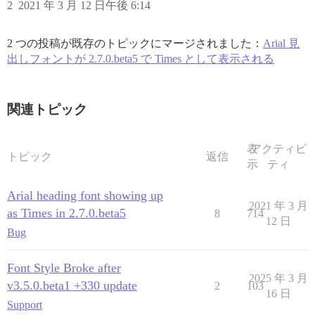
2
2021 年 3 月 12 日午後 6:14
2 つの投稿が既存のトピックにマージされました：
Arial 見
出しフォントが 2.7.0.beta5 で Times として表示される
関連トピック
表
アクティビ
トピック
返信
示
ティ
Arial heading font showing up
2021 年 3 月
as Times in 2.7.0.beta5
8
714
12 日
Bug
Font Style Broke after
2025 年 3 月
v3.5.0.beta1 +330 update
2
103
16 日
Support