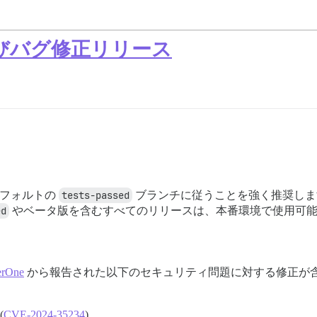
よびバグ修正リリース
 のデフォルトの
tests-passed
ブランチに従うことを強く推奨しま
ed
やベータ版を含むすべてのリリースは、本番環境で使用可
erOne
から報告された以下のセキュリティ問題に対する修正が
(
CVE-2024-35234
)