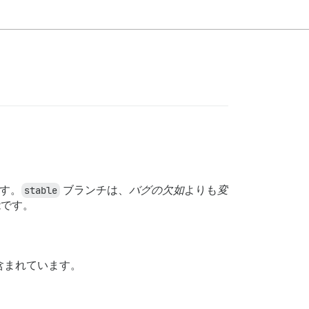
す。
stable
ブランチは、
バグの欠如
よりも
変
能です。
含まれています。