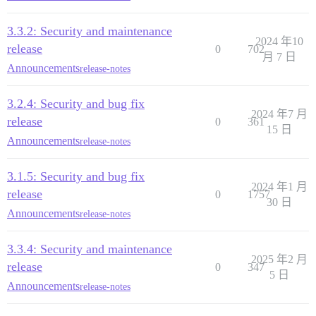
3.3.2: Security and maintenance
2024 年10
release
0
702
月 7 日
Announcements
release-notes
3.2.4: Security and bug fix
2024 年7 月
release
0
361
15 日
Announcements
release-notes
3.1.5: Security and bug fix
2024 年1 月
release
0
1757
30 日
Announcements
release-notes
3.3.4: Security and maintenance
2025 年2 月
release
0
347
5 日
Announcements
release-notes