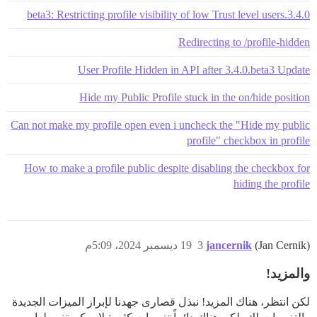
3.4.0.beta3: Restricting profile visibility of low Trust level users
Redirecting to /profile-hidden
User Profile Hidden in API after 3.4.0.beta3 Update
Hide my Public Profile stuck in the on/hide position
Can not make my profile open even i uncheck the "Hide my public
profile" checkbox in profile
How to make a profile public despite disabling the checkbox for
hiding the profile
(Jan Cernik)
jancernik
3
19 ديسمبر 2024، 5:09م
والمزيد!
لكن انتظر، هناك المزيد! نبذل قصارى جهدنا لإبراز الميزات الجديدة