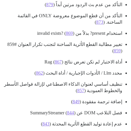
التأكد من عدم بث الردود مرتين أبداً (
879
)
التأكد من أن قطع الموضوع معروضة ONLY في القائمة
الساخنة. (
873
)
استخدام present? بدلاً من invalid exists? (
)
869
تغيير مطالبة القطع الأثرية الساخنة لتجنب تكرار العنوان
#859
)
859
(
أداة الاختبار لم تكن تعرض نتائج Rag (
)
867
محدد Llm / الأدوات الإجبارية / أداة البحث (
862
)
تنظيف أساسي لعنوان الذكاء الاصطناعي لإزالة فواصل الأسطر
والخطوط العمودية (
857
)
إضافة ترجمة مفقودة (
849
)
فصل التلاعب DOM عن SummaryStreamer (
)
844
عدم إعادة توليد القطع الأثرية المحدثة (
843
)