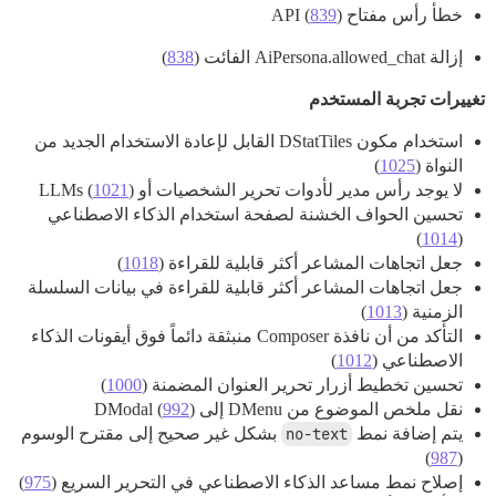
خطأ رأس مفتاح API (
)
839
إزالة AiPersona.allowed_chat الفائت (
838
)
تغييرات تجربة المستخدم
استخدام مكون DStatTiles القابل لإعادة الاستخدام الجديد من
النواة (
1025
)
لا يوجد رأس مدير لأدوات تحرير الشخصيات أو LLMs (
)
1021
تحسين الحواف الخشنة لصفحة استخدام الذكاء الاصطناعي
)
1014
(
جعل اتجاهات المشاعر أكثر قابلية للقراءة (
1018
)
جعل اتجاهات المشاعر أكثر قابلية للقراءة في بيانات السلسلة
الزمنية (
1013
)
التأكد من أن نافذة Composer منبثقة دائماً فوق أيقونات الذكاء
الاصطناعي (
1012
)
تحسين تخطيط أزرار تحرير العنوان المضمنة (
1000
)
نقل ملخص الموضوع من DMenu إلى DModal (
)
992
يتم إضافة نمط
no-text
بشكل غير صحيح إلى مقترح الوسوم
)
987
(
إصلاح نمط مساعد الذكاء الاصطناعي في التحرير السريع (
975
)