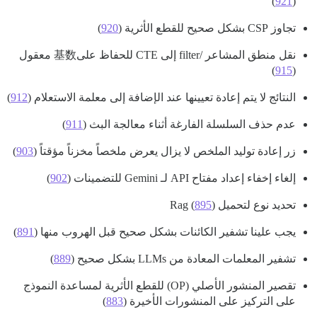
)
921
(
تجاوز CSP بشكل صحيح للقطع الأثرية (
920
)
نقل منطق المشاعر /filter إلى CTE للحفاظ على基数 معقول
)
915
(
النتائج لا يتم إعادة تعيينها عند الإضافة إلى معلمة الاستعلام (
912
)
عدم حذف السلسلة الفارغة أثناء معالجة البث (
911
)
زر إعادة توليد الملخص لا يزال يعرض ملخصاً مخزناً مؤقتاً (
903
)
إلغاء إخفاء إعداد مفتاح API لـ Gemini للتضمينات (
902
)
تحديد نوع لتحميل Rag (
)
895
يجب علينا تشفير الكائنات بشكل صحيح قبل الهروب منها (
891
)
تشفير المعلمات المعادة من LLMs بشكل صحيح (
889
)
تقصير المنشور الأصلي (OP) للقطع الأثرية لمساعدة النموذج
على التركيز على المنشورات الأخيرة (
883
)