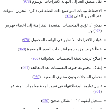
نقل منطق العد إلى النهاية لاقتراحات الوسوم (
978
)
الاحتفاظ ببيانات المواضيع ذات الصلة في ذاكرة التخزين المؤقت
عند التمرير لأعلى (
976
)
يمكن أن تؤدي الملخصات المتعددة المتزامنة إلى أخطاء فهرس
pg (
973
)
قوائم الاقتراحات لا تظهر في الهاتف المحمول (
970
)
خطأ عرض مزدوج مع اقتراحات الصور المصغرة (
968
)
إصلاح ترتيب تعبئة التضمينات العشوائية (
965
)
إيقاف مجموعة خيوط التضمينات بعد المعالجة (
961
)
تخطي السجلات بدون محتوى للتصنيف (
960
)
تبديل تواريخ البدء/الانتهاء في تقرير لوحة معلومات المشاعر
)
951
(
تسجيل أيقونة ‘info’ بشكل صحيح (
950
)