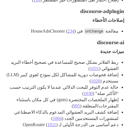
discourse-adplugin
إصلاحات الأخطاء
معالجة
onChange
في HouseAdsChooser (
)
234
discourse-ai
ميزات جديدة
ربط الفلاتر بشكل صحيح للمساعدة في تصحيح أخطاء البريد
العشوائي (
1031
)
إضافة فحوصات دورية للمشاكل لكل نموذج لغوي كبير (LLM)
مستخدم (
1020
)
حالة عدم التوفر للبحث الدلالي عندما لا يكون الترتيب حسب
“الأكثر صلة” (
1030
)
إظهار الملخصات المختصرة (gists) في كل مكان باستثناء
المقترحات/المتعلقة (
995
)
إضافة كشف البريد العشوائي المدعوم بالذكاء الاصطناعي
لمنشورات المستخدمين الجدد (
1004
)
دعم أساسي من الدرجة الأولى لـ OpenRouter (
)
1011