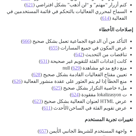
كتم أزرار “مهتم” و “لن أذهب” بشكل افتراضي (
621
)
السماح لمحرري الفعاليات بالتحكم في قائمة المستخدمين في
الفعالية (
614
)
إصلاحات الأخطاء
التأكد من أن الدعوة الجماعية تعمل بشكل صحيح (
666
)
عرض المكون في جميع المسارات (
655
)
تناقضات من التحديث (
642
)
كانت إعدادات الفئة للتقويم غير صحيحة (
631
)
منع دفع مدعو مشاهدة null (
)
629
تعيين مفتاح الفعاليات القادمة بشكل صحيح (
628
)
منع الخطأ إذا لم يتم العثور على عقدة منشور الفعالية (
626
)
ملء خاصية التكرار بشكل صحيح (
625
)
ت lokalizasyon مفقودة (
624
)
عرض HTML لعنوان الفعالية بشكل صحيح (
623
)
عرض تقويم الفئة في الساخن/الأحدث (
611
)
تغييرات تجربة المستخدم
واجهة المستخدم للشريط الجانبي الأيمن (
657
)