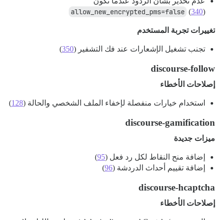
عدم تحذير بشأن الردود عندما تكون
allow_new_encrypted_pms=false
(
340
)
تغييرات تجربة المستخدم
تجنب تشغيل الإشعارات عند فك التشفير (
350
)
discourse-follow
إصلاحات الأخطاء
استخدام خيارات منفصلة لإخفاء الملف الشخصي والحالة (
128
)
discourse-gamification
ميزات جديدة
إضافة منح النقاط لكل رد فعل (
95
)
إضافة تقييم أحداث الدردشة (
96
)
discourse-hcaptcha
إصلاحات الأخطاء