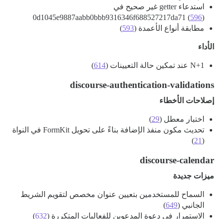
استدعاء getter غير صحيح في
0d1045e9887aabb0bbb9316346f688527217da71 (
596
)
مطابقة أنواع الأعمدة (
593
)
الأداء
N+1 عند تمكين حالة التعيينات (
614
)
discourse-authentication-validations
إصلاحات الأخطاء
اختبار معطل (
29
)
تحديث مكون منفذ الإضافة بناءً على تحويل FormKit في النواة
)
21
(
discourse-calendar
ميزات جديدة
السماح للمستخدمين بتعيين عنوان مخصص لتقويم الشريط
الجانبي (
649
)
الاستمرار في دعوة المدعوين للفعاليات المتكررة (
632
)