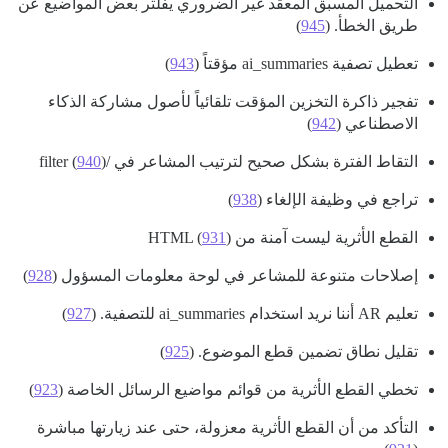
التحميل المسبق المعقد غير الضروري يفلتر بعض المواضيع عن
طريق الخطأ. (
945
)
تعطيل تصفية ai_summaries مؤقتاً (
943
)
تفجير ذاكرة التخزين المؤقت تلقائياً لأصول مشاركة الذكاء
الاصطناعي (
942
)
التقاط الفترة بشكل صحيح لترتيب المشاعر في /filter (
)
940
تراجع في وظيفة الإلغاء (
938
)
القطع الأثرية ليست آمنة من HTML (
)
931
إصلاحات متنوعة للمشاعر في لوحة معلومات المسؤول (
928
)
تعليم AR أننا نريد استخدام ai_summaries للتصفية. (
927
)
تقليل نطاق تضمين قطع الموضوع. (
925
)
تخطي القطع الأثرية من قوائم مواضيع الرسائل الخاصة (
923
)
التأكد من أن القطع الأثرية معزولة، حتى عند زيارتها مباشرة