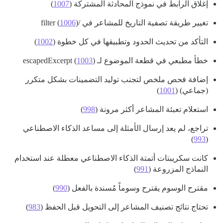
إغلاق الرابط في نموذج المحادثة المشتركة (
1007
)
تغيير طريقة تصفية التاريخ للمشاعر في /filter (
)
1006
التأكد من تحديث الحدود وتطبيقها في كل خطوة (
1002
)
خطأ مطبعي في قطعة الموضوع لـ escapedExcerpt (
)
1003
إضافة فحص ملخص لتجنب توليد التضمينات بشكل متكرر
(جماعي) (
1001
)
استعلام تعبئة المشاعر أكثر مرونة (
998
)
تراجع، لم يعد إرسال الأمثلة إلى مساعد الذكاء الاصطناعي
)
993
(
كانت سكريبتات أتمتة الذكاء الاصطناعي معطلة عند استخدام
النماذج المزروعة (
991
)
مقترح الوسوم يقترح وسوماً مُسندة بالفعل (
990
)
تحتاج نتائج تصنيف المشاعر إلى التحويل قبل الحفظ (
983
)