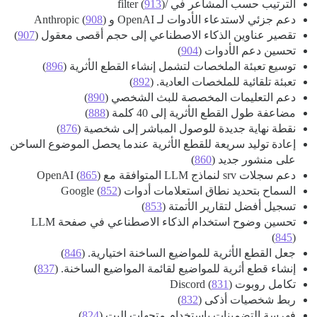
الترتيب حسب المشاعر في /filter (
)
913
دعم جزئي لاستدعاء الأدوات لـ OpenAI و Anthropic (
)
908
تقصير عناوين الذكاء الاصطناعي إلى حجم أقصى معقول (
907
)
تحسين دعم الأدوات (
904
)
توسيع تعبئة الملخصات لتشمل إنشاء القطع الأثرية (
896
)
تعبئة تلقائية للملخصات العادية. (
892
)
دعم التعليمات المخصصة للبث الشخصي (
890
)
مضاعفة طول القطع الأثرية إلى 40 كلمة (
888
)
نقطة نهاية جديدة للوصول المباشر إلى شخصية (
876
)
إعادة توليد سريعة للقطع الأثرية عندما يحصل الموضوع الساخن
على منشور جديد (
860
)
دعم سجلات srv لنماذج LLM المتوافقة مع OpenAI (
)
865
السماح بتحديد نطاق استعلامات أدوات Google (
)
852
تسجيل أفضل لتقارير الأتمتة (
853
)
تحسين وضوح استخدام الذكاء الاصطناعي في صفحة LLM
(
845
)
جعل القطع الأثرية للمواضيع الساخنة اختيارية. (
846
)
إنشاء قطع أثرية للمواضيع لقائمة المواضيع الساخنة. (
837
)
تكامل روبوت Discord (
)
831
ربط شخصيات أذكى (
832
)
فهرسة التضمينات باستخدام متجهات البت (
824
)