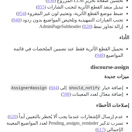
تحسين صفحة تحرير LLM المزروع (
856
)
تبديل منفذ القطع الأثرية لتجنب الشارات (
855
)
ضبط موضع القطع الأثرية، وتعتيم لون غير المقروء (
854
)
تجنب العبارات التمهيدية وتلخيص المواضيع بدون ردود (
848
)
إزالة تجاوز نمط AdminPageSubheader (
)
828
الأداء
تحميل القطع الأثرية فقط عند تضمين الملخصات في قائمة
المواضيع (
948
)
discourse-assign
ميزات جديدة
إضافة خيار
should_notify
إلى
)
604
(
Assigner#assign
إضافة معدّل لعدد المعينات (
598
)
إصلاحات الأخطاء
عدم إرسال الإشعارات عندما يجب ألا يُخطر بالتعيين أبداً (
620
)
تسرب تذكير Pending_assigns_reminder لعدد المواضيع المعينة
الإجمالي (
617
)