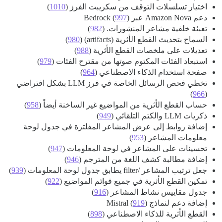
اختيار تسلسلات التوقف من سكريبت الفرز (
1010
)
دعم Amazon Nova عبر Bedrock (
)
997
تعبئة خلفية مشاعر المنشورات. (
982
)
السماح بتحديث القطع الأثرية (artifacts) (
980
)
تعديلات على ملخصات القطع الأثرية (
988
)
استبعاد الفئات المكتوم صوتها من مقترح الفئات (
979
)
صفحة استخدام الذكاء الاصطناعي (
964
)
تخطي فحص الرسائل الخاصة في فرز LLM بشكل افتراضي
)
966
(
حساب القطع الأثرية من المواضيع غير الساخنة أيضاً (
958
)
ذكريات LLM والكتم التلقائي (
949
)
إضافة روابط إلى عرض المشاعر المفلترة في جدول لوحة
معلومات المشاعر (
953
)
تحسينات على المشاعر في لوحة المعلومات (
947
)
إضافة مطالبة كشف اللغة من المترجم (
946
)
جعل ترتيب المشاعر /filter يطابق جدول لوحة المعلومات (
939
)
تمكين القطع الأثرية في جميع قوائم المواضيع (
922
)
جدول مقاييس نشاط المشاعر (
916
)
إضافة دعم لنماذج Mistral (
)
919
القطع الأثرية للذكاء الاصطناعي (
898
)