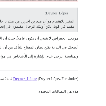
Deyner_López:
مقيم في كوبا، لكن أولئك الرجال مقيمون في إنجلترا واس
موقعك الجغرافي لا ينبغي أن يكون عاملاً، حيث أن الاتصال مباشر بين خوادم Zapier ونسخة Discourse ا
أنصحك في البداية بفتح نطاق المفتاح للتأكد من أن 
وبمناسبة، يرجى عدم الإشارة إلى الأشخاص في مواضيع
(Deyner López Fernández)
Deyner_López
4
24 سبتمبر 2020، 6:42م
هذه هي النطاقات المحددة: