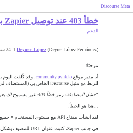
Discourse Meta
خطأ 403 عند توصيل Zapier بـ Discourse
الدعم
(Deyner López Fernández)
Deyner_López
1
24 سبتمبر 2020، 6:25م
مرحبًا!
أنا مدير موقع
community.pynk.io
للربط مع مثيل Discourse الخاص بي (المستضاف لديكم)، يظهر خطأ 403:
“فشل المصادقة: رمز خطأ 403: غير مسموح لك بعرض المورد المطلوب. اسم المستخدم أو المفتاح API غير صالح”
…هذا هو الخطأ.
لقد أنشأت مفتاح API مع مستوى المستخدم = جميع المستخدمين، واخترت بعض النطاقات لتقييد بعض الأمور.
في جانب Zapier، كتبت عنوان URL للمضيف بشكل صحيح (