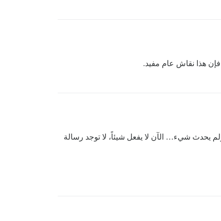
ربته على Zapier ولم يحدث شيء… الآن لا يفعل شيئاً، لا توجد رسالة