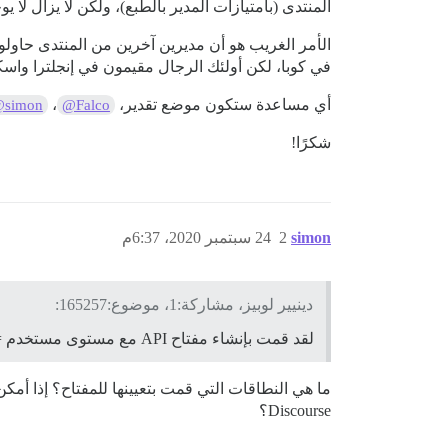
المنتدى (بامتيازات المدير بالطبع)، ولكن لا يزال لا ي
في كوبا، لكن أولئك الرجال مقيمون في إنجلترا واسكتلندا، 
أي مساعدة ستكون موضع تقدير،
،
simon
@Falco
شكرًا!
simon
2
24 سبتمبر 2020، 6:37م
دينيير لوبيز، مشاركة:1، موضوع:165257:
لقد قمت بإنشاء مفتاح API مع مستوى مستخدم = جميع المستخدمين، واخترت نطاقات محددة لتقييد بعض الأمور.
Discourse؟