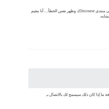
الأمر الغريب هو أن مديرين آخرين من المنتدى حاولوا ربط Zapier بـ Discourse (السماح لـ Zapier بالوصول إلى حساباتهم على منتدى Discourse)، وظهر نفس الخطأ… أنا مقيم
اء مفتاح API جديد يسمح بجميع الإجراءات لمعرفة ما إذا كان ذلك سيسمح لك بالاتصال بـ