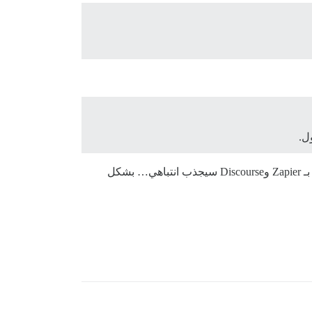
ل.
فقط ظننتُ أن وسم أشخاص آخرين شاركوا في مواضيع سابقة مشابهة تتعلق بـ Zapier وDiscourse سيجذب انتباهي… بشكل