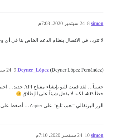
simon
8
24 سبتمبر 2020، 7:03م
لا تتردد في الاتصال بنظام الدعم الخاص بنا في أي وقت. سيكون من الرائع
(Deyner López Fernández)
Deyner_López
9
24 سبتمبر 2020، 7:05م
حسناً… لقد قمت للتو بإنشاء مفتاح API جديد… اخترت
خطأ 403، لكنه لا يفعل شيئاً على الإطلاق
الزر البرتقالي “نعم، تابع” على Zapier… أضغط على هذا الزر ولا يحدث شيء، لا شيء إطلاقاً…
simon
10
24 سبتمبر 2020، 7:10م