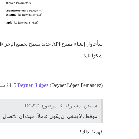
سأحاول إنشاء مفتاح API جديد يسمح بجميع الإجراءات… وسأبلغك.
شكرًا لك!
(Deyner López Fernández)
Deyner_López
5
24 سبتمبر 2020، 6:50م
ستيفن، مشاركة: 3، موضوع: 165257:
موقعك لا ينبغي أن يكون عاملاً، حيث أن الاتصال الذي تنشئه من أي مكان للوصول إلى er
فهمتُ ذلك!