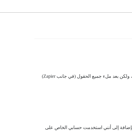
، وقد كُلفت اليوم بمهمة ربط Discourse بتويتر باستخدام Zapier. لقد اتبعت جميع الخطوات، ولكن بعد ملء جميع الحقول (في جانب Zapier)
ه سابقًا، بالإضافة إلى أنني استخدمت حسابي الخاص على