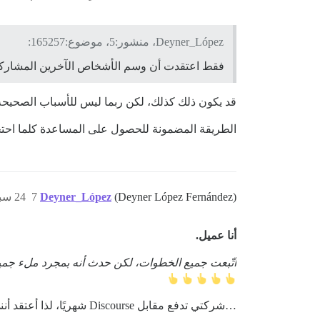
Deyner_López، منشور:5، موضوع:165257:
فقط اعتقدت أن وسم الأشخاص الآخرين المشاركين في مواضيع سابقة مشابهة تتعامل
قد يكون ذلك كذلك، لكن ربما ليس للأسباب الصحيحة
الطريقة المضمونة للحصول على المساعدة كلما احتجت
(Deyner López Fernández)
Deyner_López
7
24 سبتمبر 2020، 6:56م
أنا عميل.
اتّبعت جميع الخطوات، لكن حدث أنه بمجرد ملء جميع الحقول (في جانب Zapier) للاتصال بـ
…شركتي تدفع مقابل Discourse شهريًا، لذا أعتقد أنني عميل في النهاية. لكن لا حاجة لطلب أي امتيازات إضافية لأن الدعم هنا جيد بما يكفي للعملاء وغيرهم من الأشخاص.