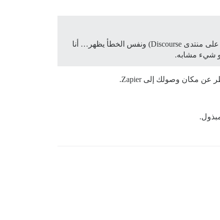
المثير للاهتمام هو أن مديرين آخرين من منتدانا حاولوا ربط Zapier بـ Discourse (السماح لـ Zapier بالوصول إلى حساباتهم على منتدى Discourse) ونفس الخطأ يظهر… أنا
مبذول.