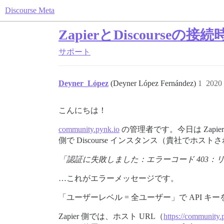
Discourse Meta
ZapierとDiscourse
サポート
Deyner_López
(Deyner López Fernández)
1
2020
こんにちは！
community.pynk.io
の管理者です。今日は Zapier
側で Discourse インスタンス（貴社で
「認証に失敗しました：エラーコード 403：
…これがエラーメッセージです。
「ユーザーレベル = 全ユーザー」で API
Zapier 側では、ホスト URL（
https://community.