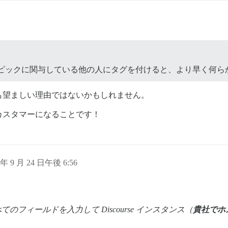
する以前の類似トピックに関与している他の人にタグを付けると、より早
も望ましい理由ではないかもしれません。
カスタマーになることです！
 年 9 月 24 日午後 6:56
てのフィールドを入力して Discourse インスタンス（
貴社でホ