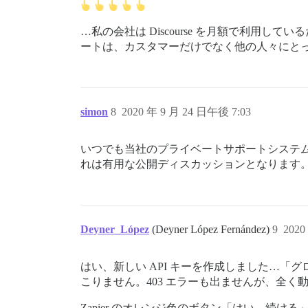
…私の会社は Discourse を月額で利
ートは、カスタマーだけでなく他の人々にと
simon
8
2020 年 9 月 24 日午後 7:03
いつでも当社のプライベートサポートシステムに
れは有用な公開ディスカッションとなります
Deyner_López
(Deyner López Fernández)
9
2020
はい、新しい API キーを作成しました…「
こりません。403 エラーも出ませんが、全く
Zapier のオレンジ色のボタン「はい、続