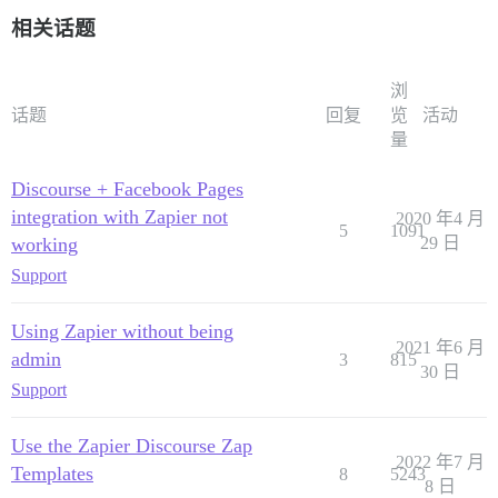
相关话题
浏
话题
回复
览
活动
量
Discourse + Facebook Pages
integration with Zapier not
2020 年4 月
5
1091
working
29 日
Support
Using Zapier without being
2021 年6 月
admin
3
815
30 日
Support
Use the Zapier Discourse Zap
2022 年7 月
Templates
8
5243
8 日