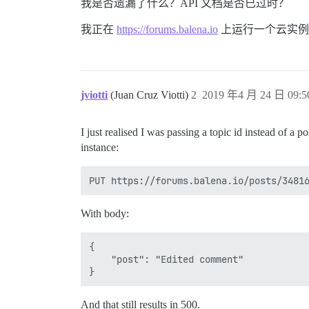
我是否遗漏了什么？API 文档是否已过时？
我正在
https://forums.balena.io
上运行一个云实例。不
jviotti
(Juan Cruz Viotti)
2
2019 年4 月 24 日 09:5
I just realised I was passing a topic id instead of a 
instance:
With body:
{

    "post": "Edited comment"

And that still results in 500.