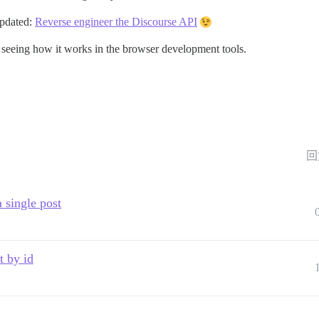
updated:
Reverse engineer the Discourse API
st seeing how it works in the browser development tools.
回
 single post
t by id