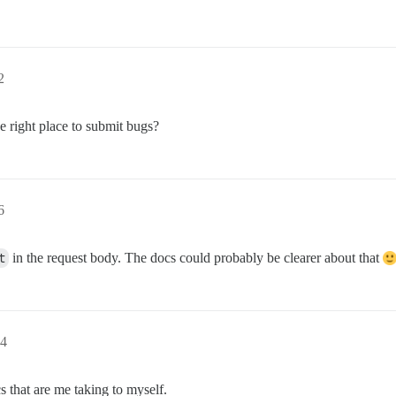
2
e right place to submit bugs?
6
t
in the request body. The docs could probably be clearer about that
4
s that are me taking to myself.