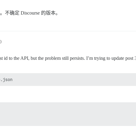
确定 Discourse 的版本。
0
post id to the API, but the problem still persists. I’m trying to update p