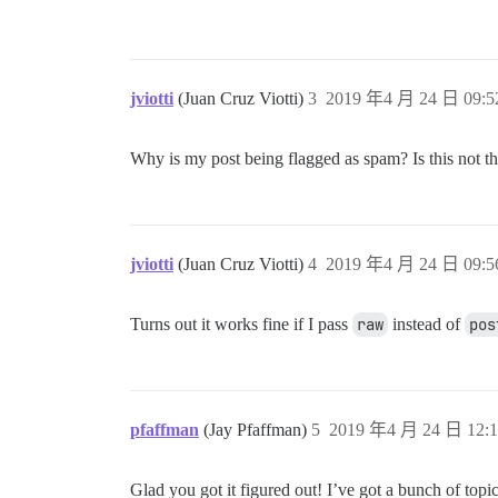
jviotti
(Juan Cruz Viotti)
3
2019 年4 月 24 日 09:5
Why is my post being flagged as spam? Is this not th
jviotti
(Juan Cruz Viotti)
4
2019 年4 月 24 日 09:5
Turns out it works fine if I pass
raw
instead of
pos
pfaffman
(Jay Pfaffman)
5
2019 年4 月 24 日 12:1
Glad you got it figured out! I’ve got a bunch of topic