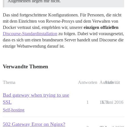
Allgemeinen liegen mir nicht.
Das sind fortgeschrittene Konfigurationen. Für Personen, die nicht
mit dem Einrichten von Reverse-Proxys und dem Verwalten von
Docker vertraut sind, empfehlen wir, unserer
einzigen offiziellen
Discourse-Standardinstallation
zu folgen. Dabei wird vorausgesetzt,
dass es sich um einen brandneuen Server handelt und Discourse die
einzige Webanwendung darauf ist.
Verwandte Themen
Thema
Antworten
Aufrufe
Aktivität
Bad gateway when trying to use
SSL
1
1678
3. Juni 2016
Self-hosting
502 Gateway Error on Nginx?